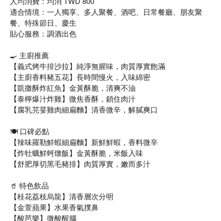
人均消費：均消 TWD 800
適合情境：一人獨享、多人聚餐、酒吧、日常餐廳、朋友聚
餐、特殊節日、慶生
貼心服務：調酒出色
🍳 主廚推薦
【義式烤牛排沙拉】純淨無腥味，肉質厚實飽滿
【主廚香料豬五花】長時間慢火，入味綿密
【凱撒酥炸紅魚】金黃酥脆，清爽不油
【泰檸爆汁炸雞】微焦香酥，鎖住肉汁
【腐乳芫荽雞肉細扁麵】清香微辛，解膩爽口
🍽️ 口碑必點
【辣味羅勒鮮蝦細扁麵】新鮮鮮蝦，香料微辛
【炸牡蠣鮮蚵燉飯】金黃酥脆，米飯入味
【舒肥厚切黑毛豬排】肉質厚實，嫩而多汁
🥤 特色飲品
【桂花荔枝烏龍】清香層次分明
【金萱蘋果】水果香氣撲鼻
【酸芭樂】微酸醒腦