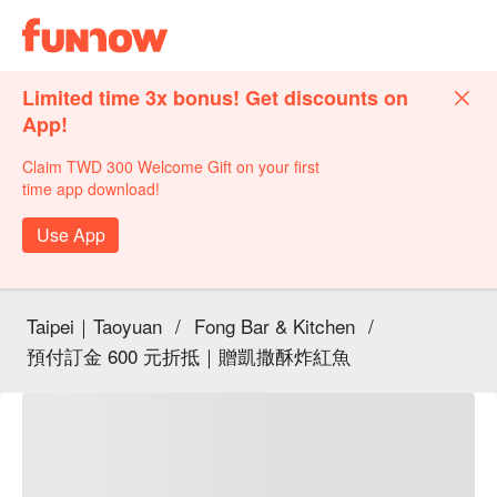
Limited time 3x bonus! Get discounts on
App!
Claim TWD 300 Welcome Gift on your first
time app download!
Use App
Taipei｜Taoyuan
/
Fong Bar & Kitchen
/
預付訂金 600 元折抵｜贈凱撒酥炸紅魚