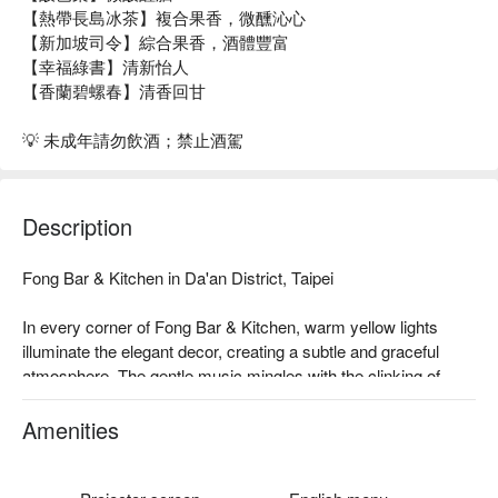
【熱帶長島冰茶】複合果香，微醺沁心
【新加坡司令】綜合果香，酒體豐富
【幸福綠書】清新怡人
【香蘭碧螺春】清香回甘
💡 未成年請勿飲酒；禁止酒駕
Description
Fong Bar & Kitchen in Da'an District, Taipei

In every corner of Fong Bar & Kitchen, warm yellow lights 
illuminate the elegant decor, creating a subtle and graceful 
atmosphere. The gentle music mingles with the clinking of 
glasses, evoking a serene sense of relaxation. Whether 
gathering with friends or enjoying a solo moment, this space 
Amenities
offers a comforting retreat. The perfect companions to elevate 
your experience include 'Caesar crispy red fish', 'Thai lemon 
juicy fried chicken', 'Osmanthus Lychee Oolong', and 'Tropical 