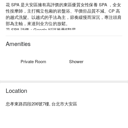
花 SPA 是大安區擁有高評價的東區優質女性保養 SPA ，全女
性按摩師，主打獨立包廂的岩盤浴、平價但品質不減、CP 高
的越式洗髮。以越式的手法為主，節奏緩慢而深沉，專注頭肩
部為主軸，來達到全方位的放鬆。

花 SPA 評價：Google 好評推薦5顆星

花 SPA 提供貼心的服務，依照您的身體屬性選擇搭配頂級精
油，再運用獨特的按摩手法來讓您達到身心靈的平靜。

Amenities
推薦：位置近捷運信忠孝敦化站，步行 1 分鐘即可抵達。

花 SPA 平價高質感 高CP值的越式洗髮價格、 花 SPA 越式洗
髮預約、花 SPA 越式洗髮優惠 立刻查看⬇︎
Private Room
Shower
Location
忠孝東路四段206號7樓, 台北市大安區