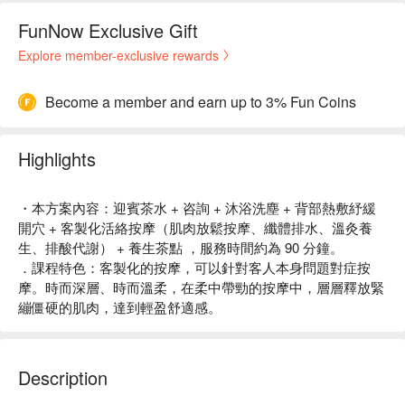
FunNow Exclusive Gift
Explore member-exclusive rewards
Become a member and earn up to 3% Fun Coins
Highlights
・本方案內容：迎賓茶水 + 咨詢 + 沐浴洗塵 + 背部熱敷紓緩
開穴 + 客製化活絡按摩（肌肉放鬆按摩、纖體排水、溫灸養
生、排酸代謝） + 養生茶點 ，服務時間約為 90 分鐘。
．課程特色：客製化的按摩，可以針對客人本身問題對症按
摩。時而深層、時而溫柔，在柔中帶勁的按摩中，層層釋放緊
繃僵硬的肌肉，達到輕盈舒適感。
Description