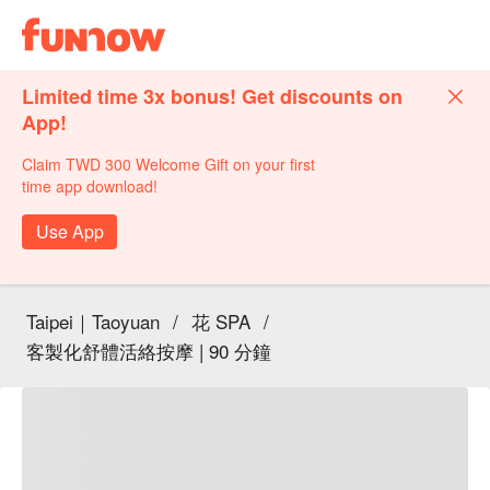
Limited time 3x bonus! Get discounts on
App!
Claim TWD 300 Welcome Gift on your first
time app download!
Use App
Taipei｜Taoyuan
/
花 SPA
/
客製化舒體活絡按摩 | 90 分鐘