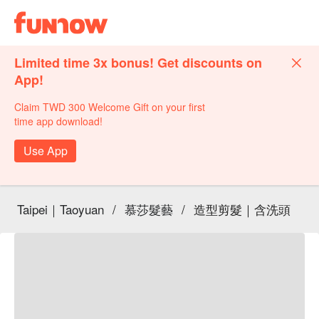
Limited time 3x bonus! Get discounts on
App!
Claim TWD 300 Welcome Gift on your first
time app download!
Use App
Taipei｜Taoyuan
/
慕莎髮藝
/
造型剪髮｜含洗頭