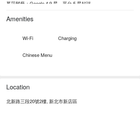
慕莎髮藝：Google 4.9 星、平台 5 星好評

慕莎髮藝：使用Fiole / 娜普拉 / 哥德式 / 覺亞 / 歐萊德 / 蕾娜塔 
/ 京喚羽。慕莎髮藝選擇的美髮產品和尖端工具反映了對質量
Amenities
的嚴格標准，同時呈現對創新的不斷追求。

慕莎髮藝 預約、慕莎髮藝價格立刻查看⬇︎
Wi-Fi
Charging
Chinese Menu
Location
北新路三段20號2樓, 新北市新店區