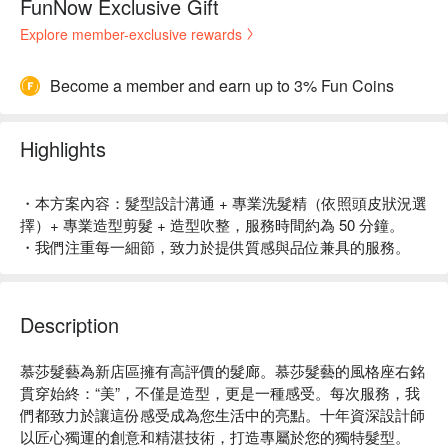
FunNow Exclusive Gift
Explore member-exclusive rewards
Become a member and earn up to 3% Fun Coins
Highlights
・本方案內容：髮型設計溝通 + 專業洗髮精（依照頭皮狀況選
擇）+ 專業造型剪髮 + 造型吹整，服務時間約為 50 分鐘。
・我們注重每一細節，致力於提供質感與品位兼具的服務。
Description
慕莎髮藝為新店區擁有高評價的髮廊。慕莎髮藝的風格座右銘
貫穿始終：“美”，不僅是造型，更是一種感受。每次服務，我
們都致力於讓這份感受成為您生活中的亮點。十年資深設計師
以匠心獨運的創意和精湛技術，打造專屬於您的獨特髮型。
