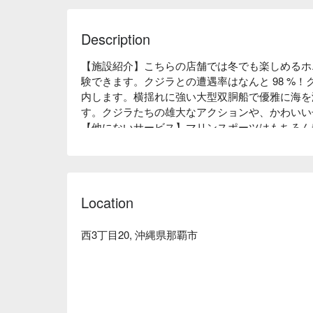
Description
【施設紹介】こちらの店舗では冬でも楽しめるホ
験できます。クジラとの遭遇率はなんと 98 %
内します。横揺れに強い大型双胴船で優雅に海を
す。クジラたちの雄大なアクションや、かわいい
【他にないサービス】マリンスポーツはもちろん船
にご用意。那覇市内の無料送迎あり。また当日の
レゼントも！
Location
西3丁目20, 沖縄県那覇市