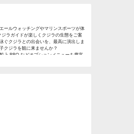
エールウォッチングやマリンスポーツが体
！クジラガイドが楽しくクジラの生態をご案
泳ぐクジラとの出会いを、最高に演出しま
子クジラを観に来ませんか？

上 BBQ などオプションメニューを豊富
ツアーの様子や、ベストショット画像のプ