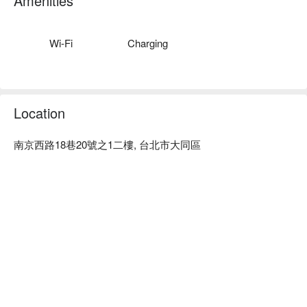
Amenities
通您的需求，打造專屬於你的風格～

SSS 美學共享｜南西店預約、SSS 美學共享｜南西店價格立
刻查看⬇︎
Wi-Fi
Charging
Location
南京西路18巷20號之1二樓, 台北市大同區