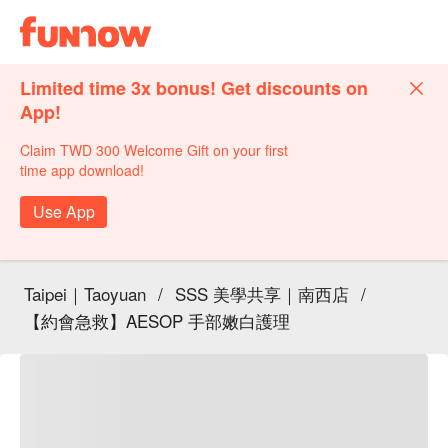
Limited time 3x bonus! Get discounts on
App!
Claim TWD 300 Welcome Gift on your first
time app download!
Use App
Taipei｜Taoyuan
/
SSS 美學共享｜南西店
/
【約會急救】AESOP 手部嫩白護理