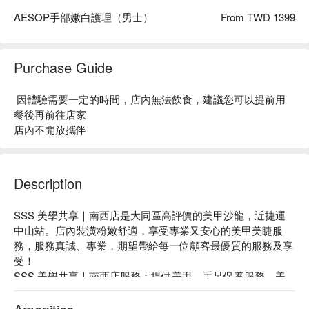
AESOP手部嫩白護理（男士）
From TWD 1399
Purchase Guide
因體驗需要一定的時間，店內無法飲食，建議您可以提前用
餐後再前往店家
店內不開放攜伴
Description
SSS 美學共享｜南西店是大同區高評價的美甲沙龍，近捷運
中山站。店內裝潢粉嫩舒適，享受專業又安心的美甲美睫服
務，服務真誠、專業，期望帶給每一位顧客最優質的服務及享
受！

SSS 美學共享｜南西店服務：提供美甲、手足保養服務、美
睫等，歡迎前來體驗！

SSS 美學共享｜南西店推薦：皆由專業老師團隊服務，可溝