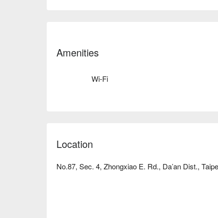
Amenities
Wi-Fi
Location
No.87, Sec. 4, Zhongxiao E. Rd., Da’an Dist., Taipe