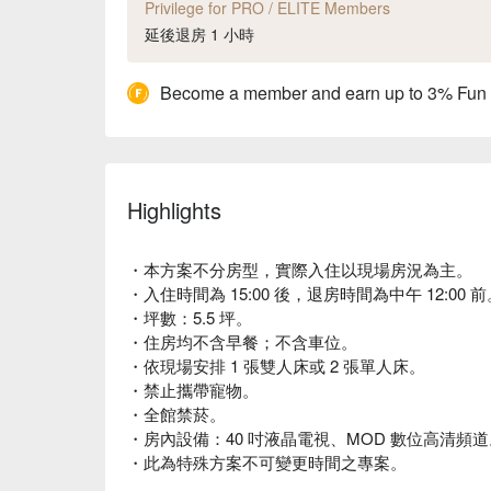
Privilege for PRO / ELITE Members
延後退房 1 小時
Become a member and earn up to 3% Fun
Highlights
・本方案不分房型，實際入住以現場房況為主。
・入住時間為 15:00 後，退房時間為中午 12:00 前
・坪數：5.5 坪。
・住房均不含早餐；不含車位。
・依現場安排 1 張雙人床或 2 張單人床。
・禁止攜帶寵物。
・全館禁菸。
・房內設備：40 吋液晶電視、MOD 數位高清頻道
・此為特殊方案不可變更時間之專案。