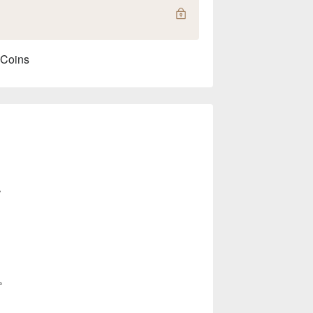
 Coins
。
。