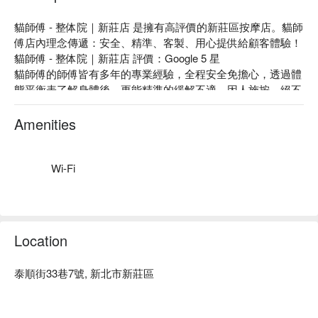
貓師傅 - 整体院｜新莊店 是擁有高評價的新莊區按摩店。貓師
傅店內理念傳遞：安全、精準、客製、用心提供給顧客體驗！

貓師傅 - 整体院｜新莊店 評價：Google 5 星

貓師傅的師傅皆有多年的專業經驗，全程安全免擔心，透過體
態平衡表了解身體後，更能精準的緩解不適，因人施按，絕不
會一套制式手法按所有人，細心觀察受痛程度並作調整，耐心
講解不適原因。

Amenities
貓師傅 - 整体院｜新莊店 頭肩頸舒壓放鬆 60 分鐘，適合長時
間使用 3C 產品、睡眠品質及經常頭昏腦脹族群，加強排酸疏
導肩膀僵硬釋壓。

Wi-Fi
貓師傅 - 整体院｜新莊店 預約、貓師傅 - 整体院｜新莊店 價
格、貓師傅 - 整体院｜新莊店 優惠立刻查看⬇︎
Location
泰順街33巷7號, 新北市新莊區