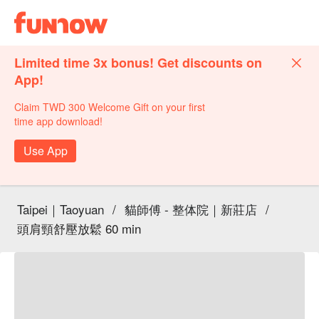
Limited time 3x bonus! Get discounts on
App!
Claim TWD 300 Welcome Gift on your first
time app download!
Use App
Taipei｜Taoyuan
/
貓師傅 - 整体院｜新莊店
/
頭肩頸舒壓放鬆 60 min