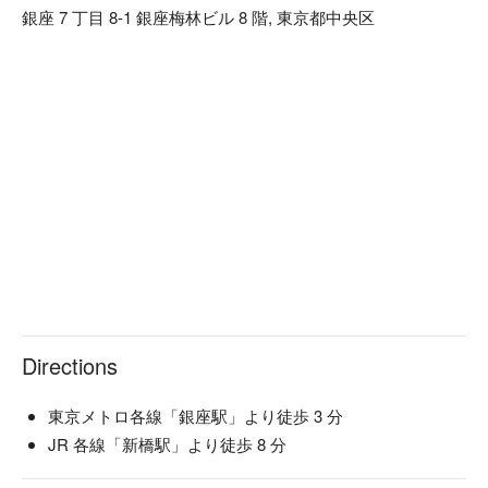
【ロケーション】6 丁目に構えていた江戸前鮨「銀座鮨おじ
銀座 7 丁目 8-1 銀座梅林ビル 8 階, 東京都中央区
ま」が 7 丁目に移転。更に大通り、GINZASIX などの商業施
設から近くなりアクセス抜群です。
Directions
東京メトロ各線「銀座駅」より徒歩 3 分
JR 各線「新橋駅」より徒歩 8 分