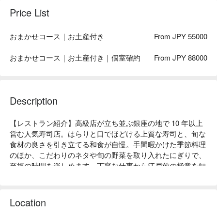
Price List
おまかせコース｜お土産付き
From JPY 55000
おまかせコース｜お土産付き｜個室確約
From JPY 88000
Description
【レストラン紹介】高級店が立ち並ぶ銀座の地で 10 年以上
営む人気寿司店。はらりと口でほどける上質な寿司と、旬な
食材の良さを引き立てる和食が自慢。手間暇かけた季節料理
のほか、こだわりのネタや旬の野菜を取り入れたにぎりで、
至福の時間を楽しめます。丁寧な仕事から江戸前の極意を知
れる真摯な江戸前鮨をご堪能下さい。

【店内雰囲気】華やかな清潔感漂う店内は、日本の伝統を重
んじつつも、肩ひじ貼らずにお寛ぎいただける、和モダン調
Location
の癒し空間となっております。
