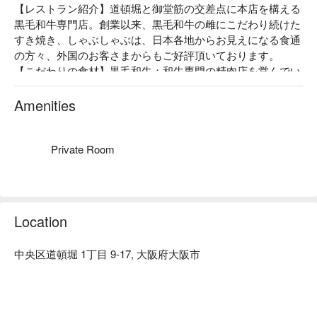
【レストラン紹介】道頓堀と御堂筋の交差点に本店を構える
黒毛和牛専門店。創業以来、黒毛和牛の雌にこだわり続けた 
すき焼き、しゃぶしゃぶは、日本各地からお見えになる食通
の方々、外国のお客さまからもご好評頂いております。

【こだわりの食材】黒毛和牛：和牛専門の精肉店を営んでい
るのが、「はり重」ならではの強み。店主自ら目利きし、産
地や銘柄にはこだわらず、その時季に一番旨い肉を仕入れて
Amenities
います。肉質が柔らかく、ほのかに甘みのある黒毛和牛の雌
のみを用いています。

【店内雰囲気】威風堂々とした純和風の建物には、日本の建
Private Room
築美が詰まった空間が広がります。昭和の香りが漂う落ち着
いた雰囲気で寛ぐ、和みの一席。
Location
中央区道頓堀 1丁目 9-17, 大阪府大阪市