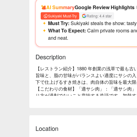
AI Summary
Google Review Highlights
Sukiyaki Must-Try
Rating: 4.4 star
Must Try:
Sukiyaki steals the show: tasty
What To Expect:
Calm private rooms and 
and neat.
Description
【レストラン紹介】1880 年創業の浅草で最も
旨味と、脂の甘味がバランスよい適度にサシの入
下で仕上げるすき焼きは、肉自体の旨味を最大限
【こだわりの食材】「適サシ肉」：「適サシ肉」
り方が過剰でないこと意味する造語です。加熱す
が発生しますので、「小ザシ」が良い香りの出る
よく、さらに熟成させる事により胃もたれせず、
す。

【店内雰囲気】大正モダンな内装の店内で、素敵
Location