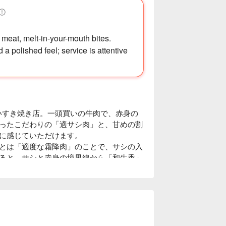
 meat, melt-in-your-mouth bites.
a polished feel; service is attentive
古いすき焼き店。一頭買いの牛肉で、赤身の
ったこだわりの「適サシ肉」と、甘めの割
に感じていただけます。

とは「適度な霜降肉」のことで、サシの入
ると、サシと赤身の境界線から「和牛香」
肉です。赤身の旨味と脂の甘味がバランス
そして香りも良いすき焼きを実現できま
な思い出の時間を提供いたします。