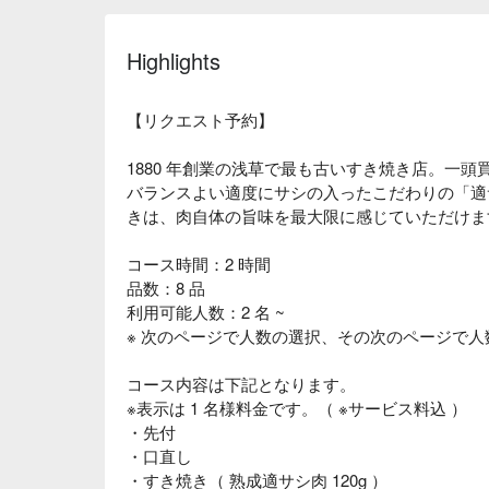
Highlights
【リクエスト予約】
1880 年創業の浅草で最も古いすき焼き店。一
バランスよい適度にサシの入ったこだわりの「適
きは、肉自体の旨味を最大限に感じていただけま
コース時間：2 時間
品数：8 品
利用可能人数：2 名 ~
※ 次のページで人数の選択、その次のページで
コース内容は下記となります。
※表示は 1 名様料金です。（ ※サービス料込 ）
・先付
・口直し
・すき焼き（ 熟成適サシ肉 120g ）