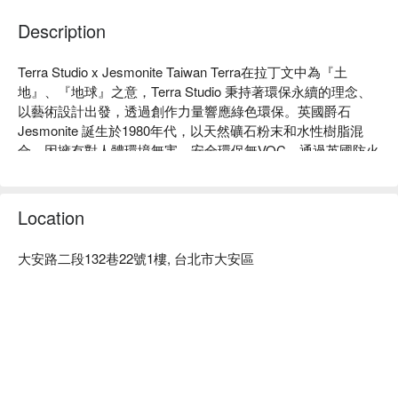
Description
Terra Studio x Jesmonite Taiwan Terra在拉丁文中為『土
地』、『地球』之意，Terra Studio 秉持著環保永續的理念、
以藝術設計出發，透過創作力量響應綠色環保。英國爵石 
Jesmonite 誕生於1980年代，以天然礦石粉末和水性樹脂混
合，因擁有對人體環境無害、安全環保無VOC、通過英國防火
標準測試和創作自主性極高的四大特性，長久以來廣受歐美素
人和藝術家喜愛，2017榮獲「倫敦設計展」之 「年度最佳材
質獎」、2022年則獲得「英國女王獎」。英國爵石 Jesmonite 
Location
不僅是個環保媒材品牌，更是與世界連結的創作平台，透過手
作體驗滿滿儀式感！

大安路二段132巷22號1樓, 台北市大安區
Terra Studio x Jesmonite Taiwan 體驗內容：英國爵石 
Jesmonite DIY手作體驗工作坊

Terra Studio x Jesmonite Taiwan 評價：GOOGLE 5 星好評

Terra Studio x Jesmonite Taiwan 推薦：專業教學

Terra Studio x Jesmonite Taiwan 預約、Terra Studio x 
Jesmonite Taiwan 價格立刻查看