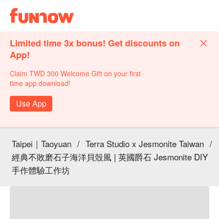
Limited time 3x bonus! Get discounts on
App!
Claim TWD 300 Welcome Gift on your first
time app download!
Use App
Taipei｜Taoyuan
/
Terra Studio x Jesmonite Taiwan
/
經典不敗磨石子海洋貝殼風 | 英國爵石 Jesmonite DIY
手作體驗工作坊