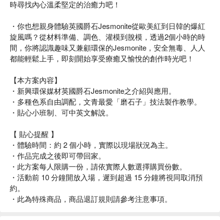
時尋找內心溫柔堅定的治癒力吧！
・你也想親身體驗英國爵石Jesmonite從歐美紅到日韓的爆紅
旋風嗎？從材料準備、調色、灌模到脫模，透過2個小時的時
間，你將認識趣味又兼顧環保的Jesmonite，安全無毒、人人
都能輕鬆上手，即刻開始享受療癒又愉悅的創作時光吧！
【本方案內容】
・新興環保媒材英國爵石Jesmonite之介紹與應用。
・多種色系自由調配，文青最愛「磨石子」技法製作教學。
・貼心小班制、可中英文解說。
【 貼心提醒 】
・體驗時間：約 2 個小時，實際以現場狀況為主。
・作品完成之後即可帶回家。
・此方案每人限購一份，請依實際人數選擇購買份數。
・活動前 10 分鐘開放入場，遲到超過 15 分鐘將視同取消預
約。
・此為特殊商品，商品退訂規則請參考注意事項。