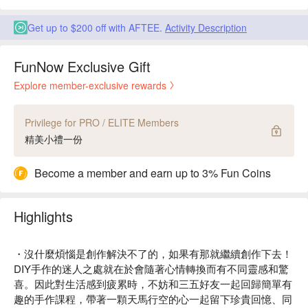
Get up to $200 off with AFTEE.
Activity Description
FunNow Exclusive Gift
Explore member-exclusive rewards
Privilege for PRO / ELITE Members
精美小禮一份
Become a member and earn up to 3% Fun Coins
Highlights
・沒什麼煩惱是創作解決不了的，如果有那就繼續創作下去！
DIY手作的迷人之處就在於會隨著心情轉換而有不同靈感和驚
喜。因此對生活感到疲累時，不妨和三五好友一起回歸簡單有
趣的手作課程，帶著一顆天馬行空的心一起留下珍貴回憶、同