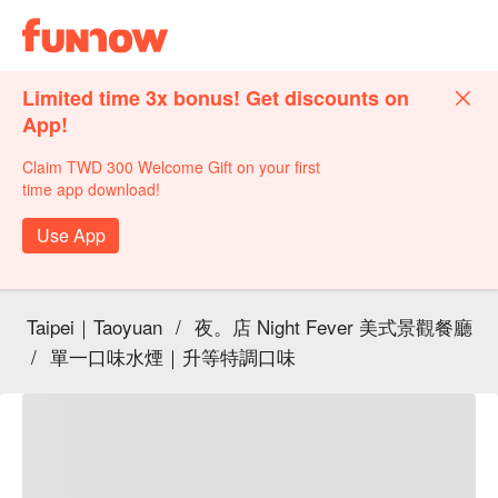
Limited time 3x bonus! Get discounts on
App!
Claim TWD 300 Welcome Gift on your first
time app download!
Use App
Taipei｜Taoyuan
/
夜。店 Night Fever 美式景觀餐廳
/
單一口味水煙｜升等特調口味