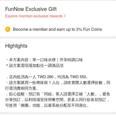
FunNow Exclusive Gift
Explore member-exclusive rewards
Become a member and earn up to 3% Fun Coins
Highlights
・本方案內容：單一口味水煙｜升等特調口味
＊該方案需現場加點任一調酒品項
．店內低消為一人 TWD 280，均消為 TWD 550。
・該方案購買一份將保留 1 人位，請依實際人數選擇份數，同
行需消費相同方案。
．貼心提醒：預訂前「同組」客人請選擇正確「人數」，避免
分筆預訂，以利現場安排用餐空間。若多人同行欲各別預訂，
可使用「揪團」功能，以避系統分配至不同座位。