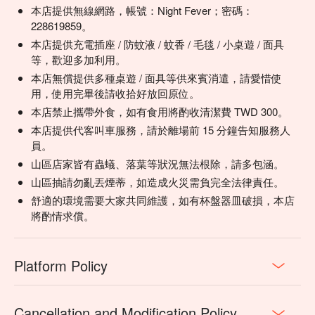
本店提供無線網路，帳號：Night Fever；密碼：
228619859。
本店提供充電插座 / 防蚊液 / 蚊香 / 毛毯 / 小桌遊 / 面具
等，歡迎多加利用。
本店無償提供多種桌遊 / 面具等供來賓消遣，請愛惜使
用，使用完畢後請收拾好放回原位。
本店禁止攜帶外食，如有食用將酌收清潔費 TWD 300。
本店提供代客叫車服務，請於離場前 15 分鐘告知服務人
員。
山區店家皆有蟲蟻、落葉等狀況無法根除，請多包涵。
山區抽請勿亂丟煙蒂，如造成火災需負完全法律責任。
舒適的環境需要大家共同維護，如有杯盤器皿破損，本店
將酌情求償。
Platform Policy
Cancellation and Modification Policy