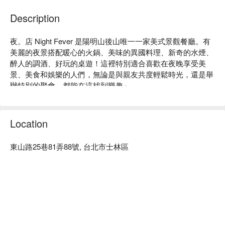
Description
夜。店 Night Fever 是陽明山後山唯一一家美式景觀餐廳。有
美麗的夜景搭配暖心的火鍋、美味的異國料理、新奇的水煙、
醉人的調酒、好玩的桌遊！這裡特別適合喜歡在夜晚享受美
景、美食和娛樂的人們，無論是與親友共度輕鬆時光，還是舉
辦特別的聚會，都能在這找到樂趣～

夜。店 Night Fever 美式景觀餐廳菜單必點：夜。店特調 / 生
食級大干貝 / 鮮甜大草蝦 / 墨西哥法士達 / 英國炸魚薯條

夜。店 Night Fever 美式景觀餐廳評價：Google 4.3 星好評推
Location
薦

夜。店 Night Fever 美式景觀餐廳推薦：氣氛輕鬆自在，遠離
東山路25巷81弄88號, 台北市士林區
城市的喧囂，山上看夜景放鬆的好去處。

夜。店 Night Fever 美式景觀餐廳訂位、夜。店 Night Fever 美
式景觀餐廳優惠資訊立刻查看⬇︎