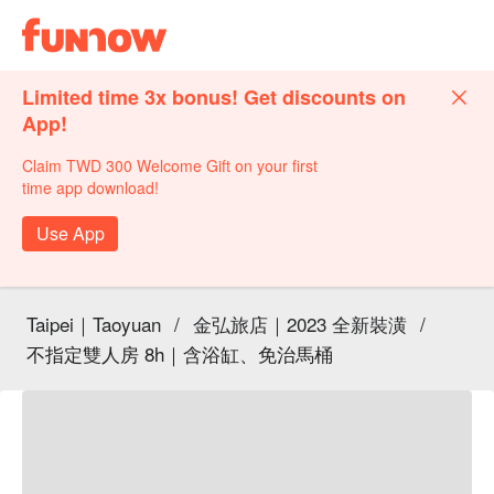
Limited time 3x bonus! Get discounts on
App!
Claim TWD 300 Welcome Gift on your first
time app download!
Use App
Taipei｜Taoyuan
/
金弘旅店｜2023 全新裝潢
/
不指定雙人房 8h｜含浴缸、免治馬桶