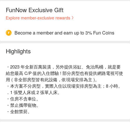
FunNow Exclusive Gift
Explore member-exclusive rewards
Become a member and earn up to 3% Fun Coins
Highlights
・2023 年全新百萬裝潢，另外提供浴缸、免治馬桶，就是要
給您最高 C/P 值的入住體驗 ! 部分房型也有提供網路電視可使
用 ( 非全部房型皆有此設備，依現場安排為主 )。
・本方案不分房型，實際入住以現場安排房型為主；8 小時。
．1 張雙人床或 2 張單人床。
・住房不含車位。
・禁止攜帶寵物。
・全館禁菸。