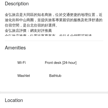
Description
金弘旅店是大同區的知名商旅，位於交通便捷的地理位置，近
迪化街和中山商圈，並提供旅客專業親切的服務及乾淨舒適的
住宿空間，是台北住宿的好選擇。

金弘旅店評價：網友好評推薦

金弘旅店推薦：位置近寧夏夜市，步行 6 分鐘即可抵達

金弘旅店優惠、金弘旅店住宿方案、金弘旅店休息方案立刻查
看⬇︎
Amenities
Wi-Fi
Front desk [24-hour]
Washlet
Bathtub
Location