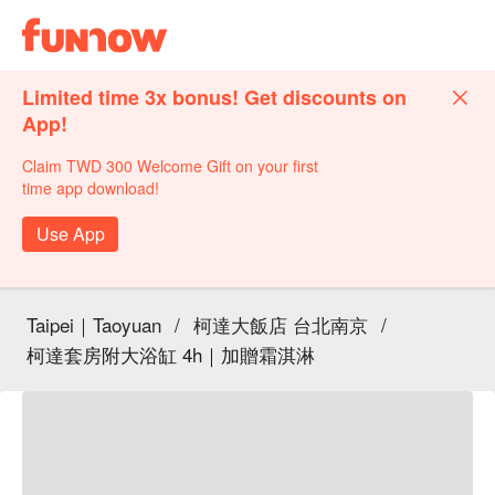
Limited time 3x bonus! Get discounts on
App!
Claim TWD 300 Welcome Gift on your first
time app download!
Use App
Taipei｜Taoyuan
/
柯達大飯店 台北南京
/
柯達套房附大浴缸 4h｜加贈霜淇淋