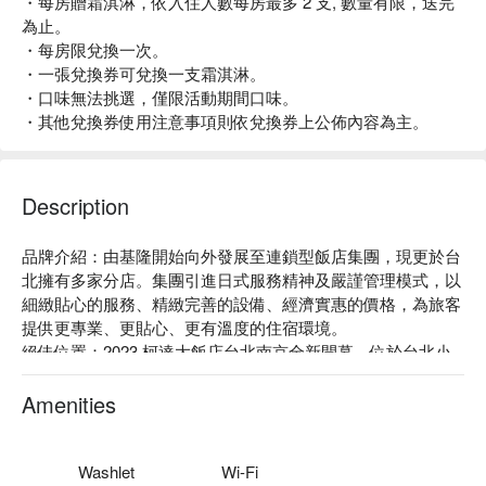
・每房贈霜淇淋，依入住人數每房最多 2 支, 數量有限，送完
為止。
・每房限兌換一次。
・一張兌換券可兌換一支霜淇淋。
・口味無法挑選，僅限活動期間口味。
・其他兌換券使用注意事項則依兌換券上公佈內容為主。
Description
品牌介紹：由基隆開始向外發展至連鎖型飯店集團，現更於台
北擁有多家分店。集團引進日式服務精神及嚴謹管理模式，以
細緻貼心的服務、精緻完善的設備、經濟實惠的價格，為旅客
提供更專業、更貼心、更有溫度的住宿環境。

絕佳位置：2023 柯達大飯店台北南京全新開幕，位於台北小
巨蛋與南京復興的絕佳位置，步行至捷運南京復興站僅需9分
鐘，繁華熱鬧的台北小巨蛋、捷運南京復興站商圈也在步行距
Amenities
離內，無論洽公或購物休閒皆享有最優越的交通位置。

柯達大飯店股份有限公司南京分公司，旅館登記字號：779，
統編：93758964。

Washlet
Wi-Fi