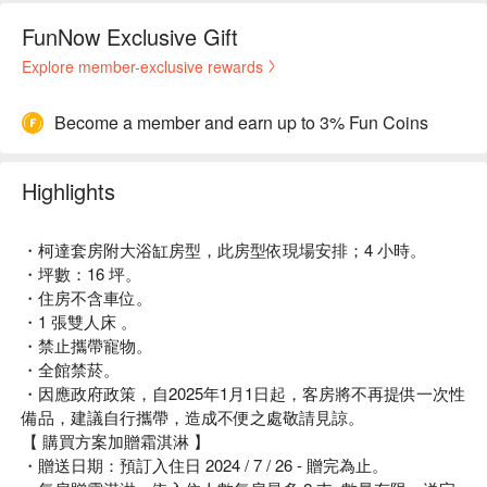
FunNow Exclusive Gift
Explore member-exclusive rewards
Become a member and earn up to 3% Fun Coins
Highlights
・柯達套房附大浴缸房型，此房型依現場安排；4 小時。
・坪數：16 坪。
・住房不含車位。
・1 張雙人床 。
・禁止攜帶寵物。
・全館禁菸。
・因應政府政策，自2025年1月1日起，客房將不再提供一次性
備品，建議自行攜帶，造成不便之處敬請見諒。
【 購買方案加贈霜淇淋 】
・贈送日期：預訂入住日 2024 / 7 / 26 - 贈完為止。