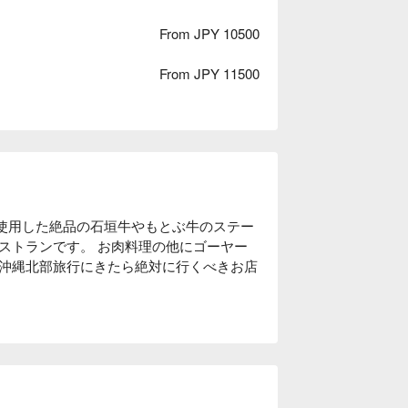
From JPY 10500
From JPY 11500
み使用した絶品の石垣牛やもとぶ牛のステー
ストランです。 お肉料理の他にゴーヤー
沖縄北部旅行にきたら絶対に行くべきお店
ステーキでご堪能できます。

った出汁にお肉をくぐらせて、塩やぽん
し上がり頂けます。

からは存分に沖縄の雰囲気を感じていただ
居心地の良い空間作りを心がけています。