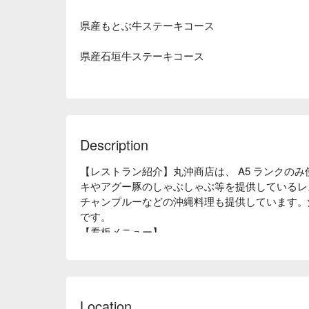
県産もとぶ牛ステーキコース
県産石垣牛ステーキコース
Description
【レストラン紹介】丸沖商店は、 A5 ランクの
キやアグー豚のしゃぶしゃぶ等を提供しているレ
チャンプルーなどの沖縄料理も提供しています。
です。

【看板メニュー】

A5 ランク石垣牛ステーキ：沖縄のブランド牛を
黒毛あぐー豚のしゃぶしゃぶ鍋コース：昆布でと
酢・ゴマダレ・鶏白湯ダレなどお好みの味でお召
【店内雰囲気】漆喰壁や沖縄柄のテーブルクロス
Location
けます。「 沖縄が好きになる店 」を目指して