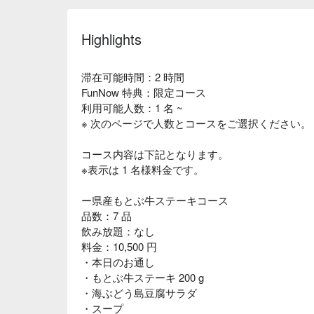
Highlights
滞在可能時間：2 時間
FunNow 特典：限定コース
利用可能人数：1 名 ~
※ 次のページで人数とコースをご選択ください。
コース内容は下記となります。
※表示は 1 名様料金です。
ー県産もとぶ牛ステーキコース
品数：7 品
飲み放題：なし
料金：10,500 円
・本日のお通し
・もとぶ牛ステーキ 200 g
・海ぶどう島豆腐サラダ
・スープ