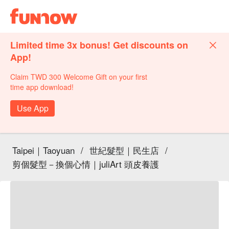
Limited time 3x bonus! Get discounts on
App!
Claim TWD 300 Welcome Gift on your first
time app download!
Use App
Taipei｜Taoyuan
/
世紀髮型｜民生店
/
剪個髮型－換個心情｜juliArt 頭皮養護