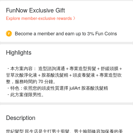
FunNow Exclusive Gift
Explore member-exclusive rewards
Become a member and earn up to 3% Fun Coins
Highlights
・本方案內容： 造型諮詢溝通＋專業造型剪髮＋舒緩頭膜＋
甘草次酸淨化液＋胺基酸洗髮精＋頭皮養髮液＋專業造型吹
整，服務時間約 70 分鐘。
・特色：依照您的頭皮性質選擇 juliArt 胺基酸洗髮精
・此方案僅限男性。
Description
世紀髮型 民生店是主打男士剪髮、男士臉部修容加保養的美