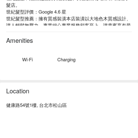
髮店。

世紀髮型評價：Google 4.6 星

世紀髮型推薦：擁有質感裝潢本店裝潢以大地色木質感設計、
讓人輕鬆無壓力。專業細心專業服務顧客至上，讓貴賓享有最
好的服務品質。

世紀髮型服務：主打男士美髮造型、修容的專門私人會館，
Amenities
剪、染、燙都能搞定，給你高規格享受，專業面部修容，打理
男人面子問題。

世紀髮型 民生店預約、世紀髮型 民生店價格立刻查看⬇︎
Wi-Fi
Charging
Location
健康路54號1樓, 台北市松山區