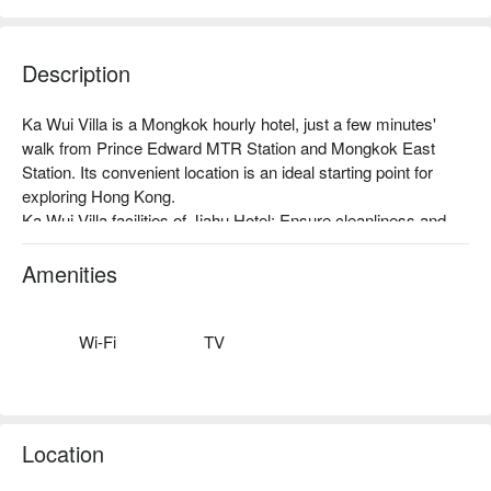
Description
Ka Wui Villa is a Mongkok hourly hotel, just a few minutes' 
walk from Prince Edward MTR Station and Mongkok East 
Station. Its convenient location is an ideal starting point for 
exploring Hong Kong.

Ka Wui Villa facilities of Jiahu Hotel: Ensure cleanliness and 
hygiene, and the rooms will be thoroughly cleaned and 
disinfected every time

Amenities
Ka Wui Villa recommendation: Excellent location: The location 
is close to Mongkok East Station, only a 3-minute walk away

Ka Wui Villa Mongkok hourly Hotel, Ka Wui Villa hourly Hotel 
Wi-Fi
TV
Check out the discount information now ⬇︎
Location