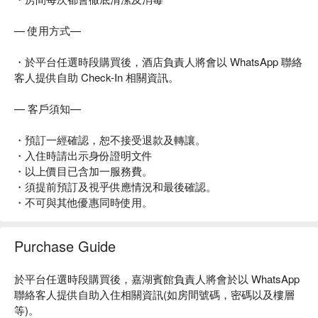
— 使用方式—
・於平台任選時段購買後，酒店負責人將會以 WhatsApp 聯絡
客人提供自助 Check-In 相關資訊。
— 客戶須知—
・預訂一經確認，恕不接受退款及轉讓。
・入住時請出示身份證明文件
・以上價目已含加一服務費。
・須提前預訂及視乎供應情況和最後確認。
・不可與其他優惠同時使用。
Purchase Guide
於
平台
任選時段購買後，
嘉湖賓館
負責人將會於以
WhatsApp
聯絡客人提供自助入住相關資訊
(
如房間號碼，密碼以及樓層
等
)
。