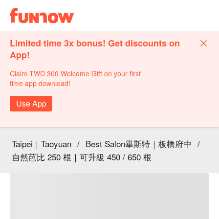
Limited time 3x bonus! Get discounts on
App!
Claim TWD 300 Welcome Gift on your first
time app download!
Use App
Taipei｜Taoyuan
/
Best Salon畢斯特｜板橋府中
/
自然芭比 250 根｜可升級 450 / 650 根