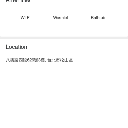
旅居文旅 松山驛站評價：Google 4.2 星。

旅居文旅 松山驛站評價：網友好評推薦。

旅居文旅 松山驛站推薦：入住旅居文旅 松山驛站，讓你輕鬆
Wi-Fi
Washlet
Bathtub
探索熱門景點和餐飲選。座落在台北市松山區，近松山文創園
區、台北小巨蛋、饒河街觀光夜市，想了解台北，從入住旅居
文旅 松山驛站出發。

旅居文旅 松山驛站優惠、旅居文旅 松山驛站住宿方案、旅居
Location
文旅 松山驛站休息方案立刻查看⬇︎
八德路四段626號3樓, 台北市松山區