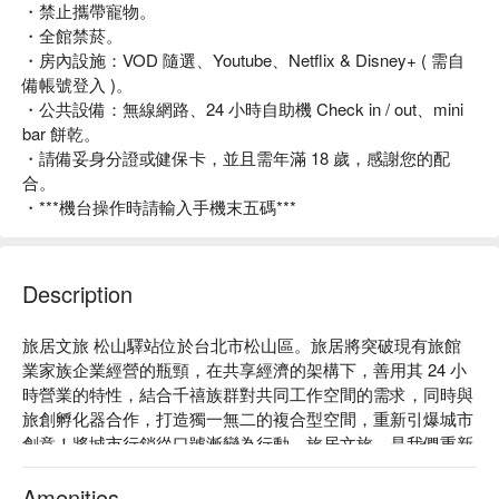
・禁止攜帶寵物。
・全館禁菸。
・房內設施：VOD 隨選、Youtube、Netflix & Disney+ ( 需自
備帳號登入 )。
・公共設備：無線網路、24 小時自助機 Check in / out、mini
bar 餅乾。
・請備妥身分證或健保卡，並且需年滿 18 歲，感謝您的配
合。
・***機台操作時請輸入手機末五碼***
Description
旅居文旅 松山驛站位於台北市松山區。旅居將突破現有旅館
業家族企業經營的瓶頸，在共享經濟的架構下，善用其 24 小
時營業的特性，結合千禧族群對共同工作空間的需求，同時與
旅創孵化器合作，打造獨一無二的複合型空間，重新引爆城市
創意！將城市行銷從口號漸變為行動。旅居文旅，是我們重新
定義旅館，將住宿導向的空間，翻轉成為體驗台灣文化載體的
實踐！

Amenities