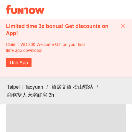
Limited time 3x bonus! Get discounts on
App!
Claim TWD 300 Welcome Gift on your first
time app download!
Use App
Taipei｜Taoyuan
/
旅居文旅 松山驛站
/
商務雙人床浴缸房 3h