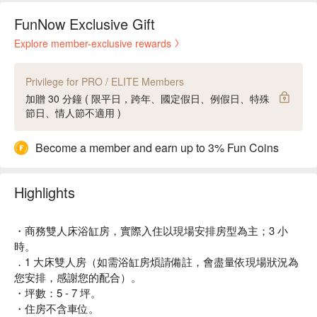
FunNow Exclusive Gift
Explore member-exclusive rewards
Privilege for PRO / ELITE Members
加贈 30 分鐘 ( 限平日，跨年、國定假日、例假日、特殊
節日、情人節不適用 )
Become a member and earn up to 3% Fun Coins
Highlights
・商務雙人床浴缸房，實際入住以現場安排房型為主；3 小
時。
．1 大床雙人房（如需浴缸房煩請備註，會盡量依現場狀況為
您安排，感謝您的配合）。
・坪數：5 - 7 坪。
・住房不含車位。