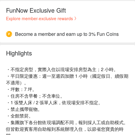
FunNow Exclusive Gift
Explore member-exclusive rewards
Become a member and earn up to 3% Fun Coins
Highlights
・不指定房型，實際入住以現場安排房型為主；2 小時。
・平日限定優惠：週一至週四加贈 1 小時（國定假日、續假期
不適用）。
・坪數：7 坪。
・住房不含早餐；不含車位。
・1 張雙人床 / 2 張單人床，依現場安排不指定。
・禁止攜帶寵物。
・全館禁菸。
・集團旗下各分館依現場調配不同，報到採人工或自助模式。
但皆歡迎賓客用自助報到系統辦理入住，以節省您寶貴的時