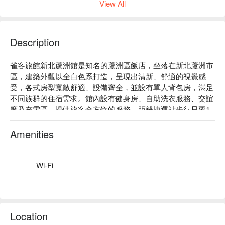
View All
Description
雀客旅館新北蘆洲館是知名的蘆洲區飯店，坐落在新北蘆洲市
區，建築外觀以全白色系打造，呈現出清新、舒適的視覺感
受，各式房型寬敞舒適、設備齊全，並設有單人背包房，滿足
不同族群的住宿需求。館內設有健身房、自助洗衣服務、交誼
廳及充電區，提供旅客全方位的服務。距離捷運站步行只要1
分鐘，並且緊鄰徐匯廣場，交通、美食、購物一應俱全，絕佳
的地緣性是觀光旅遊和差旅洽公的最佳選擇！

Amenities
雀客旅館新北蘆洲館：Google 4.2 星

雀客旅館新北蘆洲館推薦：雀客旅館新北蘆洲館位於蘆洲區精
華商務地段，在快節奏的新北市區裡，提供給旅人一個舒適且
Wi-Fi
便利的休息環境。簡單不繁複的設計為視覺帶來整齊和諧，也
讓空間更開闊明亮。嚴謹的細節處理，讓旅客體驗優質的住宿
服務。

雀客旅館新北蘆洲館優惠、雀客旅館新北蘆洲館住宿方案、雀
Location
客旅館新北蘆洲館休息方案立刻查看⬇︎