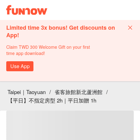
Limited time 3x bonus! Get discounts on
App!
Claim TWD 300 Welcome Gift on your first
time app download!
Use App
Taipei｜Taoyuan
/
雀客旅館新北蘆洲館
/
【平日】不指定房型 2h｜平日加贈 1h