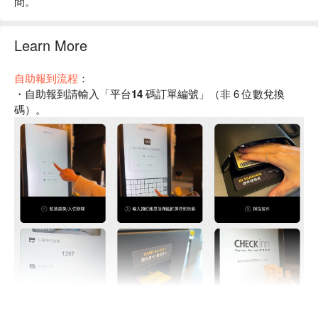
間。
Learn More
自助報到流程
：
・自助報到請輸入「
平台14 碼訂單編號
」（非 6 位數兌換
碼）。