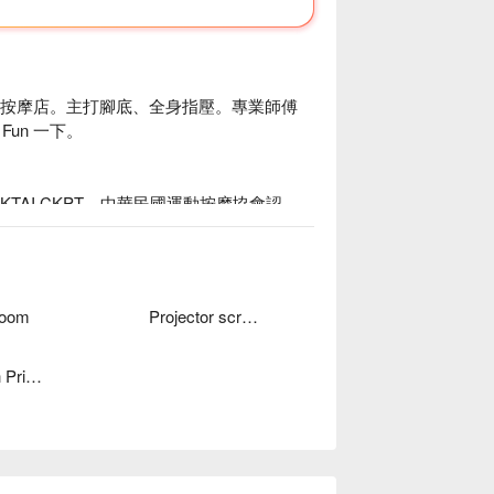
門區按摩店。主打腳底、全身指壓。專業師傅
n 一下。



KTAI CKPT、中華民國運動按摩協會認
師傅熟悉人體的每一條筋絡，用適當的手勁
都治得服服貼貼！按摩師傅都有多年經驗，
，連睡眠不足的大腦都可以鬆一下！

Room
Projector screen
、1 隻狗，讓愛貓人士無法抗拒！

品暢飲，四樓更設 VIP 私人電影院可供包


Muslimah Private Room
體養身工坊｜西門店價格、奔 Fun 足體養身工
邊享受腳底按摩