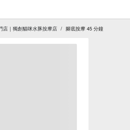
西門店｜獨創貓咪水豚按摩店
/
腳底按摩 45 分鐘