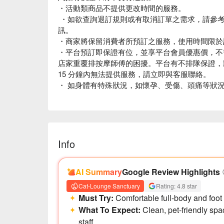
・活動類商品不提供更改時間的服務。
・如欲查詢退訂規則或有取消訂單之需求，請參考
訊。
・商家將保留消費者所預訂之服務，使用時間限於
・平台預訂即保證有位，並享平台會員優惠價，不
店家重覆排按摩師傅的困擾。平台有不排隊保證，
✨ 2.3 樓為舒適的按摩空間，可以體驗邊按摩邊被
15 分鐘內無法提供服務，請立即與客服聯絡。
・ 如身體有特殊狀況，如懷孕、受傷、頭痛等狀
・為保護下位消費者之權益，若逾時，請於訂購資
服務提供之權益。
・退訂請於 3 小時前辦理，詳情請參考「常見問
以商品注意事項為準。 個別方案之特殊規則依注
Info
AI Summary
Google Review Highlights
Cat-Lounge Sanctuary
Rating: 4.8 star
Must Try:
Comfortable full-body and foot
What To Expect:
Clean, pet-friendly spa
staff.