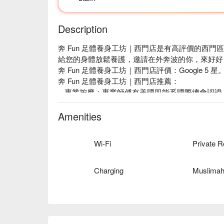
Description
奔 Fun 足體養身工坊｜西門店是有高評價的西
給您的身體放鬆養護，邀請在外奔波的你，來好好 Fu
奔 Fun 足體養身工坊｜西門店評價：Google 5 星。
奔 Fun 足體養身工坊｜西門店推薦：

-  專業按摩：專業師傅有美國肌能系國際總會認證 
證，提供中式專業指壓、足浴、腳底與身體按摩，
慢慢推開糾結的筋脈，推壓、按揉，將每一處痠痛
Amenities
獨特的「 槓桿手技 」讓顧客擁有頂級的舒壓享受
- 絕佳位置：捷運西門站 ，步行 9 分鐘。

Wi-Fi
Private 
- 水豚貓咪按摩店：店內共有 13 隻貓、2 隻水豚
- 運動風裝潢：店內設飲品吧讓客人均可免費享用飲
場享受電影、美食和按摩體驗，詳情請與店家洽談。
Charging
奔 Fun 足體養身工坊｜西門店預約、奔 Fun 足
✨ 4 樓為按摩包廂，可以邊看電影、邊唱 KTV，
坊｜西門店優惠立刻查看
👉 預訂連結：
腳底按摩 60 分鐘 升級獨家大影院