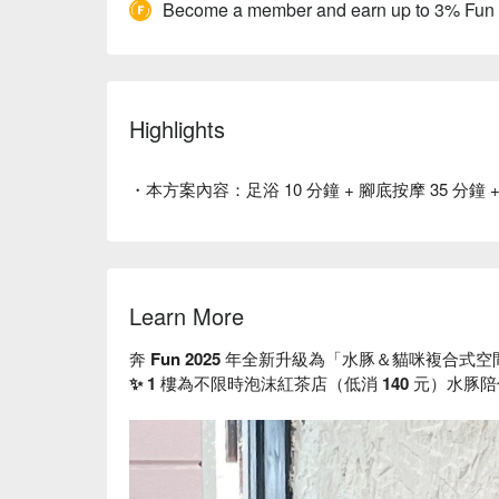
Become a member and earn up to 3% Fun
Highlights
・本方案內容：足浴 10 分鐘 + 腳底按摩 35 分鐘 
Learn More
奔 Fun 2025 年全新升級為「水豚＆貓咪複合式空
✨ 1 樓為不限時泡沫紅茶店（低消 140 元）水