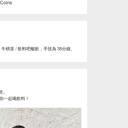
 Coins
+ 牛榜茶 / 飲料吧暢飲，手技為 35分鐘。
間」
豚陪你一起喝飲料！