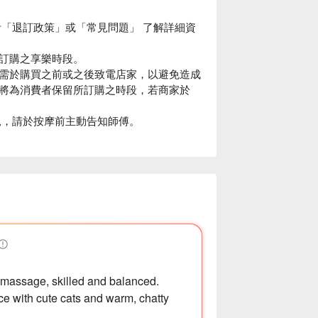
「退訂政策」或「常見問題」 了解詳細資
訂購之享樂時段。
需於購買之前或之後致電店家，以避免造成
將為消費者保留所訂購之時段，若商家於
貓咪寵幸！🐱
況，請於按摩前主動告知師傅。
訊頁致電商家，商家視當天預約狀況，保留
題」，如有特殊活動商品則不適用於此規則，
意事項為準。
 massage, skilled and balanced.
ce with cute cats and warm, chatty