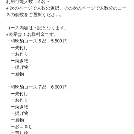
利用可能人数：2 名 ~
※ 次のページで人数の選択、その次のページで人数分のコー
スの個数をご選択ください。
コース内容は下記となります。
※表示は 1 名様料金です。
・和晩酌コース 5 品 5,500 円
ー先付け
ーお作り
ー焼き物
ー揚げ物
ー煮物
・和晩酌コース 7 品 6,600 円
ー先付け
ーお作り
ー焼き物
ー揚げ物
ー煮物
ーお口直し
ー蒸し物