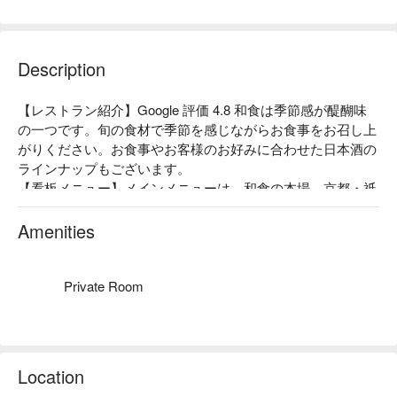
Description
【レストラン紹介】Google 評価 4.8 和食は季節感が醍醐味
の一つです。旬の食材で季節を感じながらお食事をお召し上
がりください。お食事やお客様のお好みに合わせた日本酒の
ラインナップもございます。

【看板メニュー】メインメニューは、和食の本場、京都・祇
園の割烹で腕を磨いた大将の、おまかせ「 5 品 」「 7 品 」
「 9 品 」の 3 コースです。

Amenities
【お店の雰囲気】穏やかな色合いの間接照明とスペースを広
く活用した「 くつろぎの空間 」を演出しています。ご家族
やご友人と美味しい和食でゆっくりと過ごしたい時、お一人
Private Room
で日本酒を楽しみたい時も是非、ご利用下さい。
Location