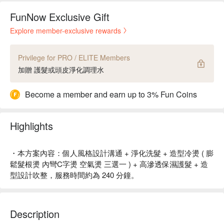
FunNow Exclusive Gift
Explore member-exclusive rewards
Privilege for PRO / ELITE Members
加贈 護髮或頭皮淨化調理水
Become a member and earn up to 3% Fun Coins
Highlights
・本方案內容：個人風格設計溝通 + 淨化洗髮 + 造型冷燙 ( 膨
鬆髮根燙 內彎C字燙 空氣燙 三選一 ) + 高滲透保濕護髮 + 造
型設計吹整，服務時間約為 240 分鐘。
Description