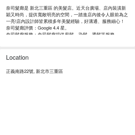
奈司髮廊是 新北三重區 的美髮店。近天台廣場、店內裝潢新
穎又時尚，提供寬敞明亮的空間，一踏進店內後令人眼前為之
一亮!店內設計師皆累積多年美髮經驗，好溝通、服務細心！

奈司髮廊評價：Google 4.4 星。

奈司髮廊服務：奈司髮廊提供剪髮、染髮、燙髮等服務。

奈司髮廊推薦：位置近捷運台北橋站，步行 5 分鐘即可抵達，
設計師服務周到，專業的技術讓客人可以安心享受。

奈司髮廊預約、奈司髮廊價格立刻查看⬇︎
Location
正義南路22號, 新北市三重區