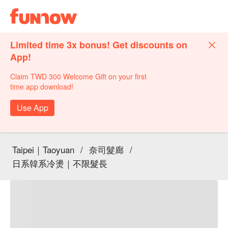
Limited time 3x bonus! Get discounts on
App!
Claim TWD 300 Welcome Gift on your first
time app download!
Use App
Taipei｜Taoyuan
/
奈司髮廊
/
日系韓系冷燙｜不限髮長