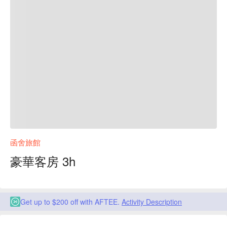
函舍旅館
豪華客房 3h
Get up to $200 off with AFTEE.
Activity Description