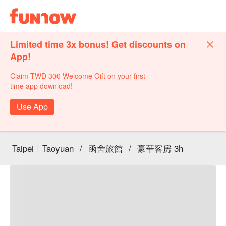
Limited time 3x bonus! Get discounts on
App!
Claim TWD 300 Welcome Gift on your first
time app download!
Use App
Taipei｜Taoyuan
/
函舍旅館
/
豪華客房 3h