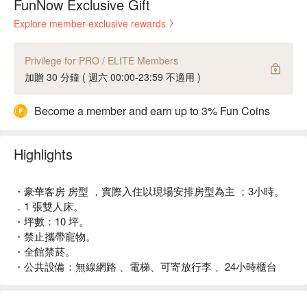
FunNow Exclusive Gift
Explore member-exclusive rewards
Privilege for PRO / ELITE Members
加贈 30 分鐘 ( 週六 00:00-23:59 不適用 )
Become a member and earn up to 3% Fun Coins
Highlights
・豪華客房 房型 ，實際入住以現場安排房型為主 ；3小時。
．1 張雙人床。
・坪數：10 坪。
・禁止攜帶寵物。
・全館禁菸。
・公共設備：無線網路 、電梯、可寄放行李 、24小時櫃台