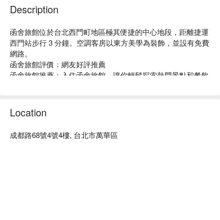
Description
函舍旅館位於台北西門町地區極其便捷的中心地段，距離捷運
西門站步行 3 分鐘。空調客房以東方美學為裝飾，並設有免費
網路。

函舍旅館評價：網友好評推薦

函舍旅館推薦：入住函舍旅館，讓你輕鬆探索熱門景點和餐飲
選擇。距離桃園國際機場 28 公里，距離知名的西門町夜市和
艋舺青山宮不到 700 公尺。客房擁有舒適的佈置，設有中國風
木製傢俱、平面有線電視和迷你吧，並提供吹風機和拖鞋。

Location
飯店設有 24 小時服務的前台，親切的工作人員可協助傳真和
影印服務。

成都路68號4號4樓, 台北市萬華區
函舍旅館優惠、函舍旅館住宿方案、函舍旅館休息方案立刻查
看⬇︎