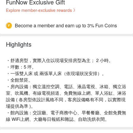
FunNow Exclusive Gift
Explore member-exclusive rewards
Become a member and earn up to 3% Fun Coins
Highlights
・舒適房型，實際入住以現場安排房型為主； 2 小時。
・坪數：5 坪。
・一張雙人床 或 兩張單人床（依現場狀況安排）。
・全館禁菸。
・房內設備：獨立溫控空調、電話、液晶電視、冰箱、獨立浴
室、吹風機、有線電視頻道、免費無線上網、單人浴缸、淋浴
設備 ( 各房型依設計風格不同，客房設備略有不同，以實際現
場提供為準 )。
・館內設施：交誼廳、電子商務中心、早餐餐廳、全館免費無
線 WiFi上網、大廳每日報紙和雜誌、自助洗烘衣間。