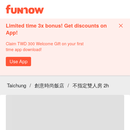
Limited time 3x bonus! Get discounts on
App!
Claim TWD 300 Welcome Gift on your first
time app download!
Use App
Taichung
/
創意時尚飯店
/
不指定雙人房 2h