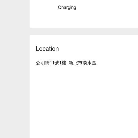
愛玲古法採耳預約、

Charging
愛玲古法採價格立刻查看 ⬇️
Location
公明街11號1樓, 新北市淡水區