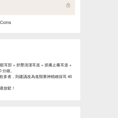
 Coins
耳部 + 舒壓清潔耳道 + 抓癢止癢耳道 +
0 分鐘。
多者，則建議改為進階賽神精緻採耳 40
適放鬆！