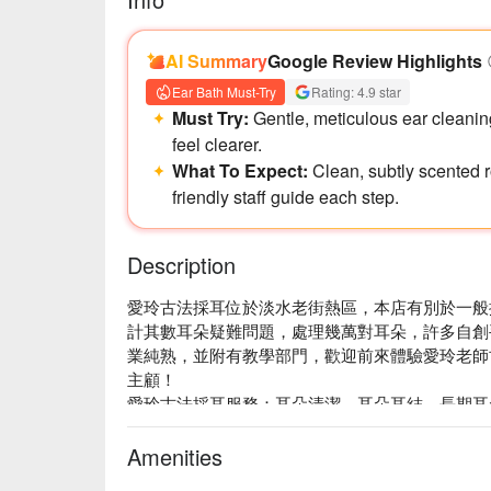
AI Summary
Google Review Highlights
Ear Bath Must-Try
Rating: 4.9 star
Must Try:
Gentle, meticulous ear cleanin
feel clearer.
What To Expect:
Clean, subtly scented 
friendly staff guide each step.
Description
愛玲古法採耳位於淡水老街熱區，本店有別於一般採
計其數耳朵疑難問題，處理幾萬對耳朵，許多自創
業純熟，並附有教學部門，歡迎前來體驗愛玲老師
主顧！

愛玲古法採耳服務：耳朵清潔、耳朵耳結、長期耳朵
愛玲古法採耳推薦：賽神仙精緻採耳、無痛巧取耳
雜耳就交給愛玲古法專業採耳！

Amenities
愛玲古法採耳評價：Google  4.9 星網友好評不斷
