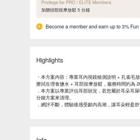
Privilege for PRO / ELITE Members
加贈頭部按摩放鬆 5 分鐘
Become a member and earn up to 3% Fun
Highlights
・本方案內容：專業耳內視鏡檢測說明 + 孔雀毛放鬆
擦拭生理食鹽水 + 耳部按摩放鬆，服務時間約為 2
．本方案以專業評估耳部狀況，若您屬於耳朵耳屎較
分鐘方案來清理。
．網評不斷，體驗後感受顱內高潮，讓耳朵輕盈舒
Info