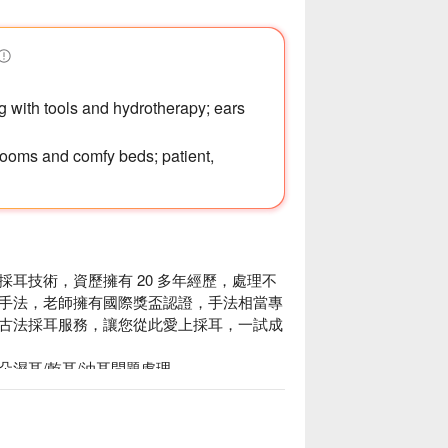
g with tools and hydrotherapy; ears
rooms and comfy beds; patient,
耳技術，資歷擁有 20 多年經歷，處理不
手法，老師擁有國際獎盃認證，手法相當專
古法採耳服務，讓您從此愛上採耳，一試成
濕耳/乾耳/油耳問題處理。

結、耳根清淨、放鬆舒壓、神清氣爽，疑難