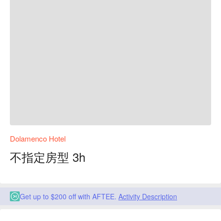
Dolamenco Hotel
不指定房型 3h
Get up to $200 off with AFTEE.
Activity Description