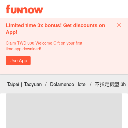
Limited time 3x bonus! Get discounts on
App!
Claim TWD 300 Welcome Gift on your first
time app download!
Use App
Taipei｜Taoyuan
/
Dolamenco Hotel
/
不指定房型 3h