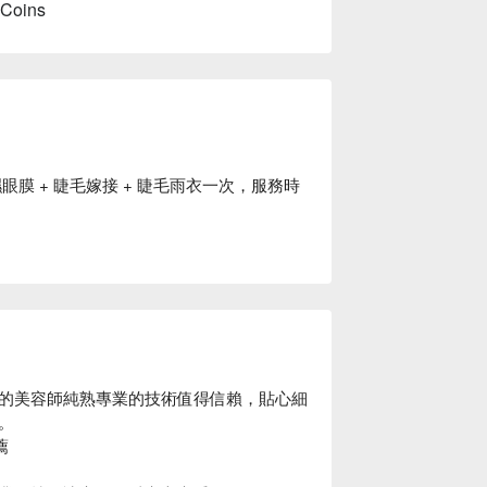
 Coins
眼膜 + 睫毛嫁接 + 睫毛雨衣一次，服務時
。
的美容師純熟專業的技術值得信賴，貼心細



