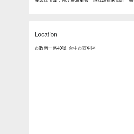
蒂奇納推薦：店內氣氛溫馨，設計師服務周到，專
蒂奇納時尚美學館預約、蒂奇納時尚美學館價格立刻
Location
市政南一路40號, 台中市西屯區