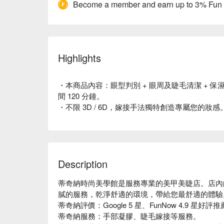
Become a member and earn up to 3% Fun
Highlights
・本商品內容：眼型判別 + 眼周及睫毛清潔 + 保濕
間 120 分鐘。
・不限 3D / 6D，嫁接手法獨特創造專屬您的妝感
Description
蒂奇納時尚美學館是服務專業的美甲美睫店。店內
膩的服務，乾淨舒適的環境，帶給您最舒適的體驗。
蒂奇納評價：Google 5 星、FunNow 4.9 星好評推薦
蒂奇納服務：手部凝膠、睫毛嫁接等服務。
