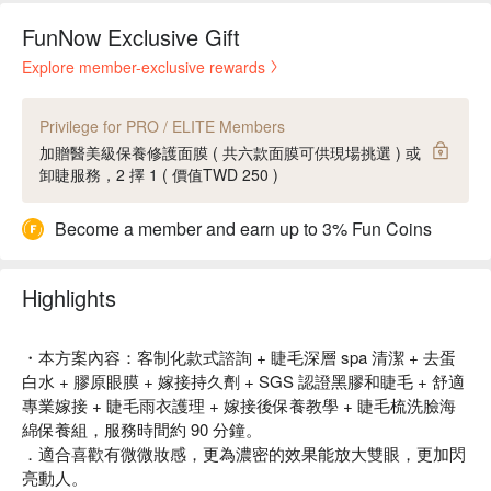
FunNow Exclusive Gift
Explore member-exclusive rewards
Privilege for PRO / ELITE Members
加贈醫美級保養修護面膜 ( 共六款面膜可供現場挑選 ) 或
卸睫服務，2 擇 1 ( 價值TWD 250 )
Become a member and earn up to 3% Fun Coins
Highlights
・本方案內容：客制化款式諮詢 + 睫毛深層 spa 清潔 + 去蛋
白水 + 膠原眼膜 + 嫁接持久劑 + SGS 認證黑膠和睫毛 + 舒適
專業嫁接 + 睫毛雨衣護理 + 嫁接後保養教學 + 睫毛梳洗臉海
綿保養組，服務時間約 90 分鐘。
．適合喜歡有微微妝感，更為濃密的效果能放大雙眼，更加閃
亮動人。