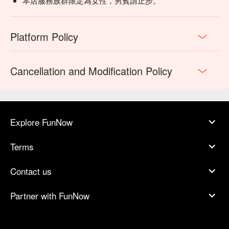
本店服務族群限定為女性，男賓請止步。
Platform Policy
Cancellation and Modification Policy
Explore FunNow
Terms
Contact us
Partner with FunNow