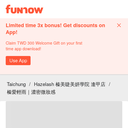
Limited time 3x bonus! Get discounts on
App!
Claim TWD 300 Welcome Gift on your first
time app download!
Use App
Taichung
/
Hazelash 榛美睫美妍學院 逢甲店
/
榛愛輕雨｜濃密微妝感