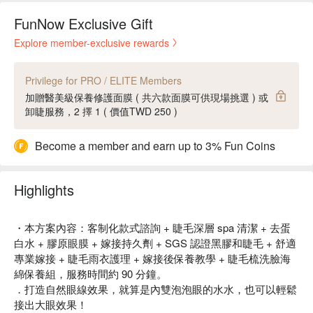
FunNow Exclusive Gift
Explore member-exclusive rewards
Privilege for PRO / ELITE Members
加贈醫美級保養修護面膜 ( 共六款面膜可供現場挑選 ) 或
卸睫服務，2 擇 1 ( 價值TWD 250 )
Become a member and earn up to 3% Fun Coins
Highlights
・本方案內容：客制化款式諮詢 + 睫毛深層 spa 清潔 + 去蛋
白水 + 膠原眼膜 + 嫁接持久劑 + SGS 認證黑膠和睫毛 + 舒適
專業嫁接 + 睫毛雨衣護理 + 嫁接後保養教學 + 睫毛梳洗臉海
綿保養組，服務時間約 90 分鐘。
．打造自然眼線效果，就算是內雙泡泡眼的水水，也可以輕鬆
接出大眼效果！