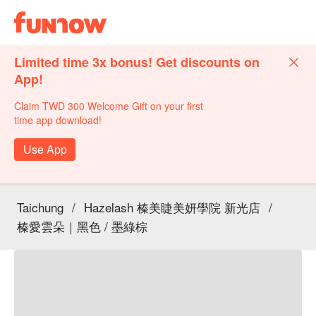
Limited time 3x bonus! Get discounts on
App!
Claim TWD 300 Welcome Gift on your first
time app download!
Use App
Taichung
/
Hazelash 榛美睫美妍學院 新光店
/
榛愛雲朵｜黑色 / 墨綠棕