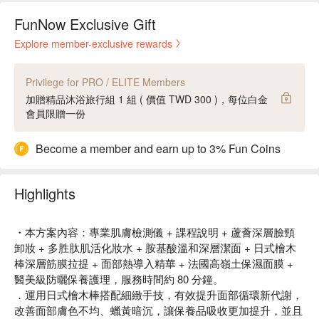
FunNow Exclusive Gift
Explore member-exclusive rewards
Privilege for PRO / ELITE Members
加贈精品沐浴旅行組 1 組 ( 價值 TWD 300 )，每位白金
會員限贈一份
Become a member and earn up to 3% Fun Coins
Highlights
・本方案內容：專業肌膚檢測儀 + 課程說明 + 蘆薈深層臉頸
卸妝 + 多胜肽肌活化妝水 + 胺基酸溫和深層潔面 + 日式檜木
棒深層筋膜拉提 + 面部熱導入精華 + 法國高嶺土保濕面膜 +
醫美級防曬保養護理，服務時間約 80 分鐘。
．運用日式檜木棒搭配細緻手技，有效提升面部循環新代謝，
改善面部膚色不均、蠟黃暗沉，讓保養品吸收更加提升，並且