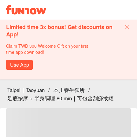
Limited time 3x bonus! Get discounts on
App!
Claim TWD 300 Welcome Gift on your first
time app download!
Use App
Taipei｜Taoyuan
/
本川養生御所
/
足底按摩 + 半身調理 80 min｜可包含刮痧拔罐