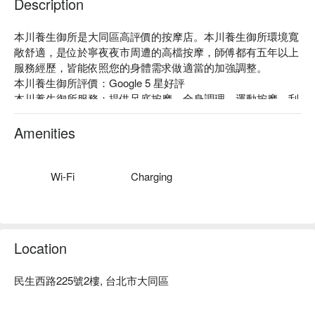
Description
本川養生御所是大同區高評價的按摩店。本川養生御所環境寬
敞舒適，是位於寧夜夜市周遭的高檔按摩，師傅都有五年以上
服務經歷，皆能依照您的身體需求做適當的加強調整。

本川養生御所評價：Google 5 星好評

本川養生御所服務：提供足底按摩、全身調理、運動按摩、刮
痧拔罐服務

本川養生御所推薦：身體調理課程皆可包含刮痧拔罐

Amenities
本川養生御所 預約、本川養生御所 價格立刻查看 ⬇︎
Wi-Fi
Charging
Location
民生西路225號2樓, 台北市大同區