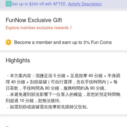
Get up to $200 off with AFTEE.
Activity Description
FunNow Exclusive Gift
Explore member-exclusive rewards
Become a member and earn up to 3% Fun Coins
Highlights
・本方案內容：瀉鹽足浴 5 分鐘 + 足底按摩 40 分鐘 + 半身調
理 40 分鐘 + 刮痧拔罐 ( 可自行選擇，含在手技時間內 ) + 每
日茶飲，手技時間為 80 分鐘，服務時間約為 90 分鐘。
．未避免遲到狀況影響下一位客人的權益，若您於預定時間晚
到超過 10 分鐘，恕無法接待。
．如需刮痧或拔罐需在按摩前先跟師父告知。