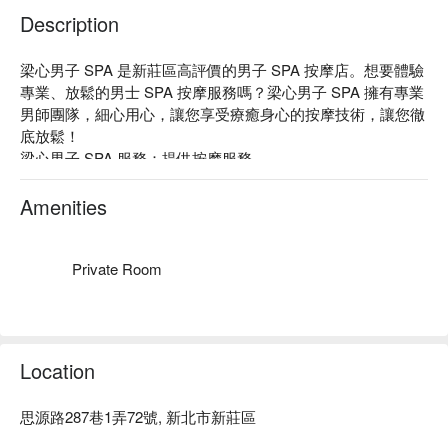
Description
梁心男子 SPA 是新莊區高評價的男子 SPA 按摩店。想要體驗
專業、放鬆的男士 SPA 按摩服務嗎？梁心男子 SPA 擁有專業
男師團隊，細心用心，讓您享受療癒身心的按摩技術，讓您徹
底放鬆！

梁心男子 SPA 服務：提供按摩服務。

梁心男子 SPA 推薦：獨立包廂環境高雅、舒適，讓您感受城
市中的片刻寧靜。想要體驗專屬於您的放鬆時光，趕緊來 梁
Amenities
心男子 SPA，我們期待您的光臨！

梁心男子 SPA 預約、梁心男子 SPA 價格、梁心男子 SPA 優
惠立刻查看 ⬇︎
Private Room
Location
思源路287巷1弄72號, 新北市新莊區