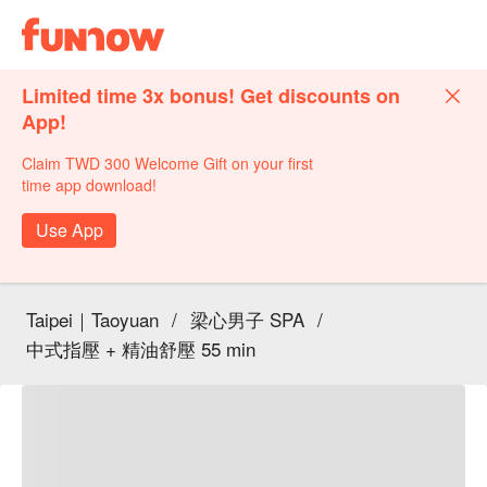
Limited time 3x bonus! Get discounts on
App!
Claim TWD 300 Welcome Gift on your first
time app download!
Use App
Taipei｜Taoyuan
/
梁心男子 SPA
/
中式指壓 + 精油舒壓 55 min