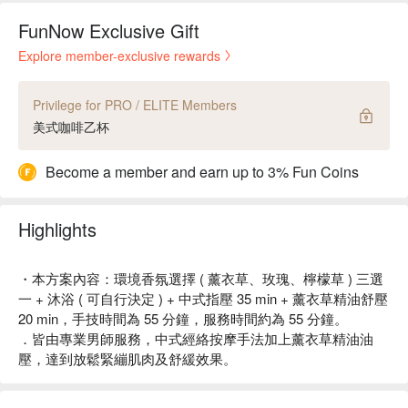
FunNow Exclusive Gift
Explore member-exclusive rewards
Privilege for PRO / ELITE Members
美式咖啡乙杯
Become a member and earn up to 3% Fun Coins
Highlights
・本方案內容：環境香氛選擇 ( 薰衣草、玫瑰、檸檬草 ) 三選
一 + 沐浴 ( 可自行決定 ) + 中式指壓 35 min + 薰衣草精油舒壓
20 min，手技時間為 55 分鐘，服務時間約為 55 分鐘。
．皆由專業男師服務，中式經絡按摩手法加上薰衣草精油油
壓，達到放鬆緊繃肌肉及舒緩效果。