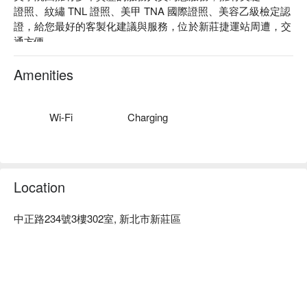
證照、紋繡 TNL 證照、美甲 TNA 國際證照、美容乙級檢定認
證，給您最好的客製化建議與服務，位於新莊捷運站周遭，交
通方便 。

Dr. mooi 指睫美學院評價：Google 5 星好評。

Dr. mooi 指睫美學院服務：提供美甲美睫紋綉等服務。

Amenities
Dr. mooi 指睫美學院推薦：由資深美業人員為您服務並提供專
業化建議！

Dr. mooi 指睫美學院預約、Dr. mooi 指睫美學院價格立刻查看 
Wi-Fi
Charging
⬇︎
Location
中正路234號3樓302室, 新北市新莊區