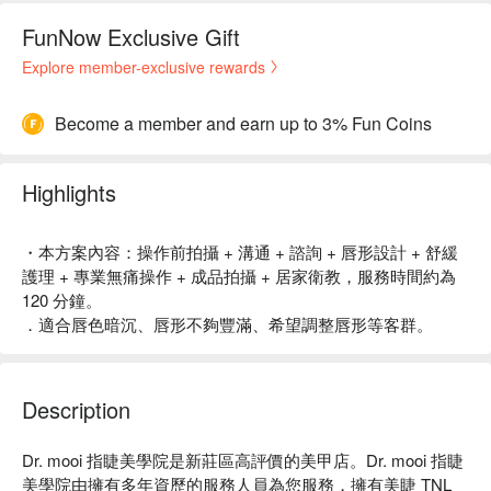
FunNow Exclusive Gift
Explore member-exclusive rewards
Become a member and earn up to 3% Fun Coins
Highlights
・本方案內容：操作前拍攝 + 溝通 + 諮詢 + 唇形設計 + 舒緩
護理 + 專業無痛操作 + 成品拍攝 + 居家衛教，服務時間約為
120 分鐘。
．適合唇色暗沉、唇形不夠豐滿、希望調整唇形等客群。
Description
Dr. mooi 指睫美學院是新莊區高評價的美甲店。Dr. mooi 指睫
美學院由擁有多年資歷的服務人員為您服務，擁有美睫 TNL 