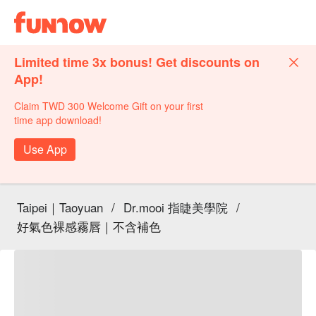
Limited time 3x bonus! Get discounts on
App!
Claim TWD 300 Welcome Gift on your first
time app download!
Use App
Taipei｜Taoyuan
/
Dr.mooi 指睫美學院
/
好氣色裸感霧唇｜不含補色