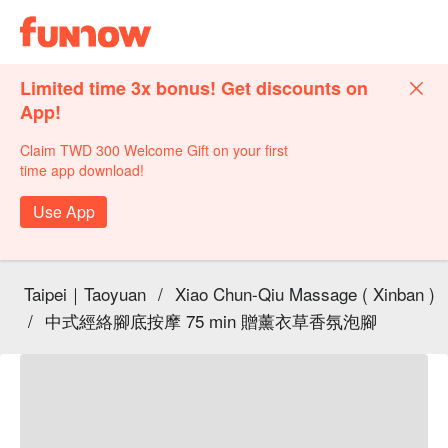
Limited time 3x bonus! Get discounts on
App!
Claim TWD 300 Welcome Gift on your first
time app download!
Use App
Taipei｜Taoyuan
/
Xiao Chun-Qiu Massage ( Xinban )
/
中式經絡腳底按摩 75 min 贈薰衣草香氛泡腳