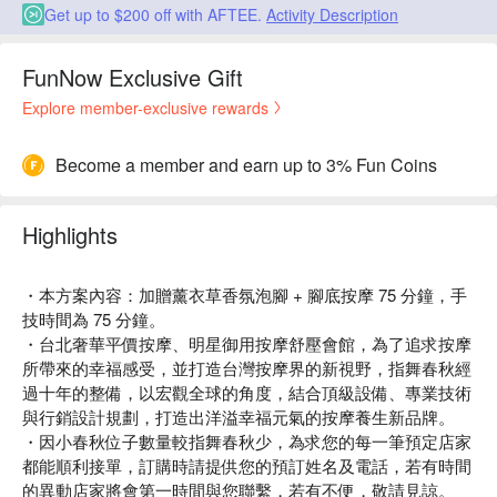
Get up to $200 off with AFTEE.
Activity Description
FunNow Exclusive Gift
Explore member-exclusive rewards
Become a member and earn up to 3% Fun Coins
Highlights
・本方案內容：加贈薰衣草香氛泡腳 + 腳底按摩 75 分鐘，手
技時間為 75 分鐘。
・台北奢華平價按摩、明星御用按摩舒壓會館，為了追求按摩
所帶來的幸福感受，並打造台灣按摩界的新視野，指舞春秋經
過十年的整備，以宏觀全球的角度，結合頂級設備、專業技術
與行銷設計規劃，打造出洋溢幸福元氣的按摩養生新品牌。
・因小春秋位子數量較指舞春秋少，為求您的每一筆預定店家
都能順利接單，訂購時請提供您的預訂姓名及電話，若有時間
的異動店家將會第一時間與您聯繫，若有不便，敬請見諒。