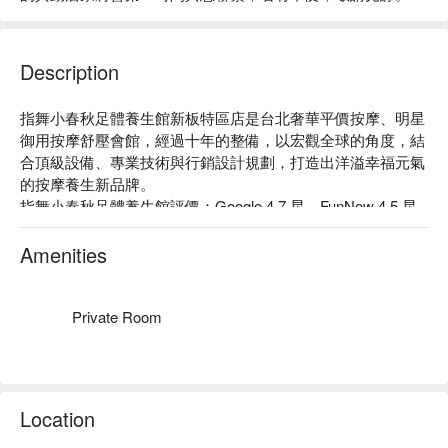
Description
指舞小春秋足體養生館新板特區店是台北奢華平價按摩、明星
御用按摩舒壓會館，經過十年的整備，以宏觀全球的角度，結
合頂級設備、專業技術與行銷設計規劃，打造出洋溢幸福元氣
的按摩養生新品牌。

指舞小春秋足體養生館評價：Google 4.7 星、FunNow 4.5 星

指舞小春秋足體養生館是最早導入「 流程管理 」的按摩店，
確保客人任何時段來，都能享有一致的服務。

Amenities
指舞小春秋足體養生館店家嚴格要求按摩師的素養，以專業的
中式按摩，加上大器宏偉的裝潢，提供客人平價低調卻奢華的
體驗。

Private Room
指舞小春秋足體養生館新板特區店預約、指舞小春秋足體養生
館新板特區店價格、指舞小春秋足體養生館新板特區店優惠立
刻查看⬇︎ 
Location