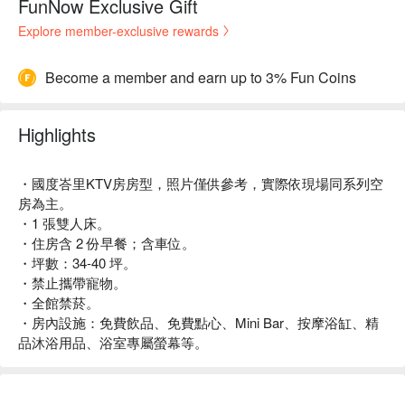
FunNow Exclusive Gift
Explore member-exclusive rewards
Become a member and earn up to 3% Fun Coins
Highlights
・國度峇里KTV房房型，照片僅供參考，實際依現場同系列空
房為主。
・1 張雙人床。
・住房含 2 份早餐；含車位。
・坪數：34-40 坪。
・禁止攜帶寵物。
・全館禁菸。
・房內設施：免費飲品、免費點心、Mini Bar、按摩浴缸、精
品沐浴用品、浴室專屬螢幕等。