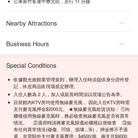
公車新竹客運中壢北站，步行 11 分鐘
Nearby Attractions
Business Hours
Special Conditions
依據觀光旅館業管理規則，辦理入住時須提供身分證件登
記，休息商品依現場規定辦理。
入住人數為 2 人，加人或延長時間須以現場公告為準。
目前館內KTV房均使用無線麥克風， 因此入住KTV房時需
支付麥克風押金$2000元。 ★無線麥克風租賃須知： ①向
櫃檯借用無線麥克風時，務必檢查無線麥克風是否有異常
情況。 ②退房時請將麥克風歸還給櫃檯以便檢查 ③如
有任何異常情況(碰傷、凹痕、損壞...等)， 押金將不予退
還，並需額外支付麥克風費用：$4500/個、兩支共$9000