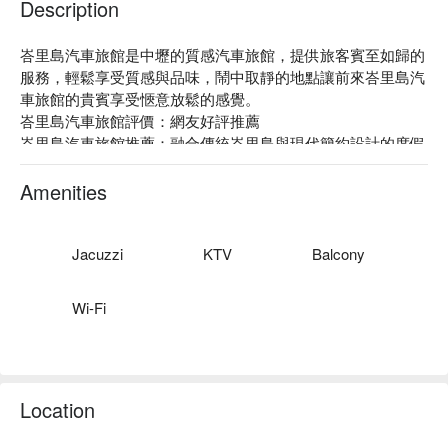
Description
峇里島汽車旅館是中壢的質感汽車旅館，提供旅客賓至如歸的
服務，輕鬆享受質感與品味，鬧中取靜的地點讓前來峇里島汽
車旅館的貴賓享受愜意放鬆的感覺。

峇里島汽車旅館評價：網友好評推薦

峇里島汽車旅館推薦：融合傳統峇里島與現代簡約設計的度假
風格，充分運用各種建材、石板、階梯、木飾品，處處可見天
然素材點綴其中，空靈的氛圍有別於一般汽車旅館。

Amenities
峇里島汽車旅館優惠、峇里島汽車旅館住宿方案、峇里島汽車
旅館休息方案立刻查看⬇︎
Jacuzzi
KTV
Balcony
Wi-Fi
Location