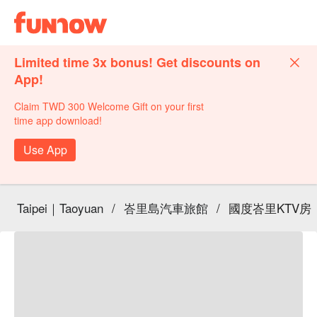
Limited time 3x bonus! Get discounts on
App!
Claim TWD 300 Welcome Gift on your first
time app download!
Use App
Taipei｜Taoyuan
/
峇里島汽車旅館
/
國度峇里KTV房