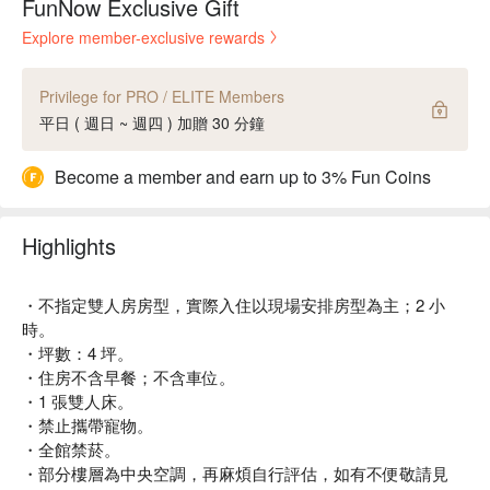
FunNow Exclusive Gift
Explore member-exclusive rewards
Privilege for PRO / ELITE Members
平日 ( 週日 ~ 週四 ) 加贈 30 分鐘
Become a member and earn up to 3% Fun Coins
Highlights
・不指定雙人房房型，實際入住以現場安排房型為主；2 小
時。
・坪數：4 坪。
・住房不含早餐；不含車位。
・1 張雙人床。
・禁止攜帶寵物。
・全館禁菸。
・部分樓層為中央空調，再麻煩自行評估，如有不便敬請見