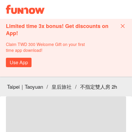
Limited time 3x bonus! Get discounts on
App!
Claim TWD 300 Welcome Gift on your first
time app download!
Use App
Taipei｜Taoyuan
/
皇后旅社
/
不指定雙人房 2h