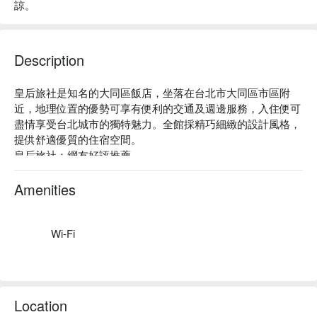
諒。
Description
皇后旅社是知名的大同區飯店，坐落在台北市大同區市區附
近，地理位置的優勢可享有便利的交通及週邊服務，入住便可
盡情享受台北城市的獨特魅力。全館採精巧細緻的設計風格，
提供舒適優質的住宿空間。

皇后旅社：網友好評推薦

皇后旅社推薦：皇后旅社位於大同區市區附近，迪化街走路幾
分鐘就到。此飯店不僅提供免費無線上網，還有24 小時櫃台
Amenities
服務，所有客房皆有LCD 液晶電視。

皇后旅社優惠、皇后旅社住宿方案、皇后旅社休息方案立刻查
看⬇︎
Wi-Fi
Location