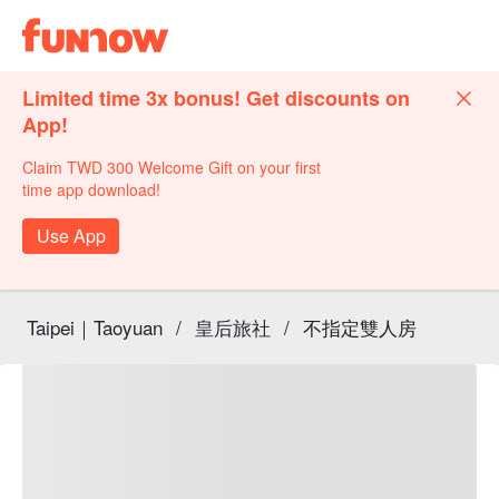
Limited time 3x bonus! Get discounts on
App!
Claim TWD 300 Welcome Gift on your first
time app download!
Use App
Taipei｜Taoyuan
/
皇后旅社
/
不指定雙人房