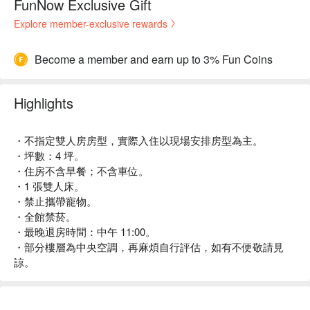
FunNow Exclusive Gift
Explore member-exclusive rewards
Become a member and earn up to 3% Fun Coins
Highlights
・不指定雙人房房型，實際入住以現場安排房型為主。
・坪數：4 坪。
・住房不含早餐；不含車位。
・1 張雙人床。
・禁止攜帶寵物。
・全館禁菸。
・最晚退房時間：中午 11:00。
・部分樓層為中央空調，再麻煩自行評估，如有不便敬請見
諒。