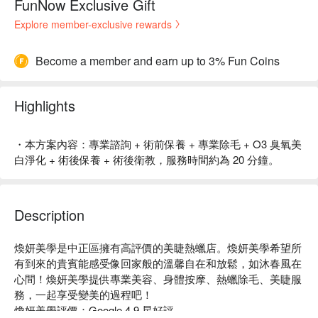
FunNow Exclusive Gift
Explore member-exclusive rewards
Become a member and earn up to 3% Fun Coins
Highlights
・本方案內容：專業諮詢 + 術前保養 + 專業除毛 + O3 臭氧美
白淨化 + 術後保養 + 術後衛教，服務時間約為 20 分鐘。
Description
煥妍美學是中正區擁有高評價的美睫熱蠟店。煥妍美學希望所
有到來的貴賓能感受像回家般的溫馨自在和放鬆，如沐春風在
心間！煥妍美學提供專業美容、身體按摩、熱蠟除毛、美睫服
務，一起享受變美的過程吧！

煥妍美學評價：Google 4.9 星好評
