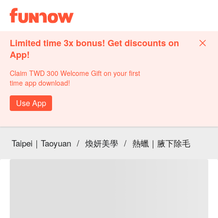
Limited time 3x bonus! Get discounts on
App!
Claim TWD 300 Welcome Gift on your first
time app download!
Use App
Taipei｜Taoyuan
/
煥妍美學
/
熱蠟｜腋下除毛