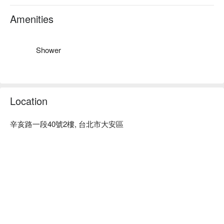
煥妍美學服務：服務人員有多年美容、美睫等經驗，來這裡一
定能讓您有最客製化的體驗。

Amenities
煥妍美學推薦：捷運台電大樓 1 號出口，步行 3 分鐘就到，交
通超級方便！

煥妍美學預約、煥妍美學價格立刻查看 ⬇︎
Shower
Location
辛亥路一段40號2樓, 台北市大安區