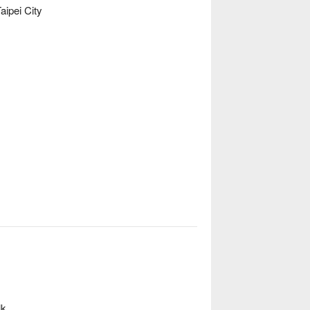
aipei City
lk