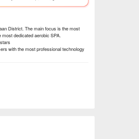
n District. The main focus is the most 
he most dedicated aerobic SPA.

tars

rs with the most professional technology 
nyang SPA offer ⬇︎