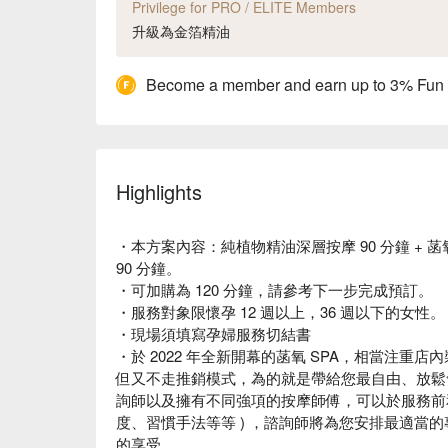
Privilege for PRO / ELITE Members
升級為金箔精油
Become a member and earn up to 3% Fun
Highlights
・本方案內容：純植物精油深層按摩 90 分鐘 + 
90 分鐘。
・可加購為 120 分鐘，請參考下一步完成預訂。
・服務對象限懷孕 12 週以上，36 週以下的女性。
・現場須填寫孕婦服務切結書
・於 2022 年全新開幕的菡氧 SPA，相當注重店
但又不走推銷模式，為的就是帶給您最自由、放鬆
詢師以及擁有不同強項的按摩師傅，可以於服務前和
度、習慣手法等等 ) ，諮詢師將為您安排最適當
的享受。