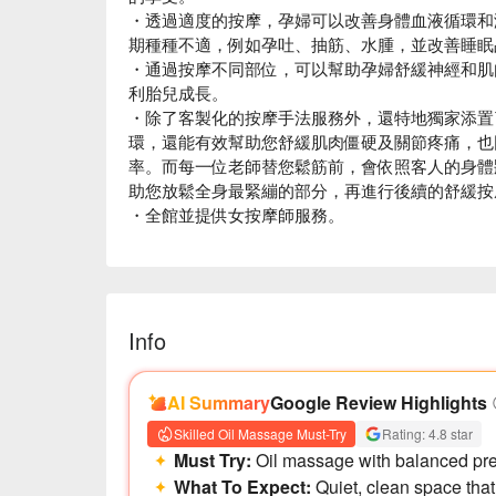
・透過適度的按摩，孕婦可以改善身體血液循環和
期種種不適，例如孕吐、抽筋、水腫，並改善睡眠
・通過按摩不同部位，可以幫助孕婦舒緩神經和肌
利胎兒成長。
・除了客製化的按摩手法服務外，還特地獨家添置
環，還能有效幫助您舒緩肌肉僵硬及關節疼痛，也
率。而每一位老師替您鬆筋前，會依照客人的身體
助您放鬆全身最緊繃的部分，再進行後續的舒緩按
・全館並提供女按摩師服務。
Info
AI Summary
Google Review Highlights
Skilled Oil Massage Must-Try
Rating: 4.8 star
Must Try:
Oil massage with balanced pre
What To Expect:
Quiet, clean space that 