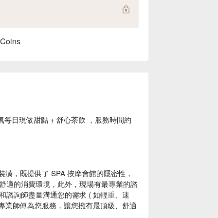
 Coins
菡氧每日現做甜點 + 舒心茶飲 ，服務時間約
內裝潢，既提供了 SPA 按摩會館的隱密性，
舒適的消費環境，此外，現場有最專業的諮
諮詢師盡量溝通您的需求 ( 如輕重、速
的專業師傅為您服務，讓您擁有最頂級、舒適