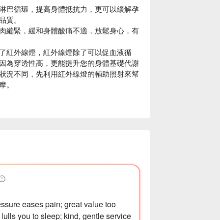
淋巴循環，提高身體抵抗力，更可以緩解孕
品質。
肉繃緊，緩和身體酸痛不適，放鬆身心，有
了紅外線燈，紅外線燈除了可以促血液循
因為穿透性高，更能提升您的身體基礎代謝
狀況不同，先利用紅外線燈的輔助照射來幫
摩。
ssure eases pain; great value too
lulls you to sleep; kind, gentle service