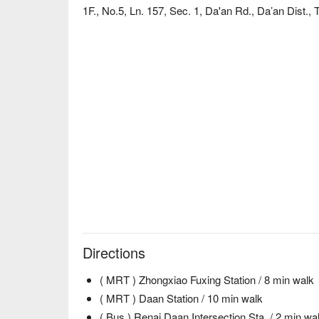
1F., No.5, Ln. 157, Sec. 1, Da'an Rd., Da’an Dist., T
Directions
( MRT ) Zhongxiao Fuxing Station / 8 min walk
( MRT ) Daan Station / 10 min walk
( Bus ) Renai Daan Intersection Sta. / 2 min wa