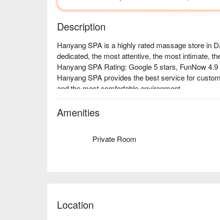
Description
Hanyang SPA is a highly rated massage store in Daa
dedicated, the most attentive, the most intimate, t
Hanyang SPA Rating: Google 5 stars, FunNow 4.9 s
Hanyang SPA provides the best service for custome
and the most comfortable environment.

Hanyang SPA reservation, Hanyang SPA price, Ha
Amenities
Private Room
Location