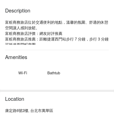
Description
富粧商務旅店位於交通便利的地點，溫馨的氛圍、舒適的休憩
空間讓人感到放鬆。

富粧商務旅店評價：網友好評推薦

富粧商務旅店推薦：距離捷運西門站步行 7 分鐘，步行 3 分鐘
可抵達西門町商圈

富粧商務旅店優惠、富粧商務旅店住宿方案、富粧商務旅店休
息方案立刻查看⬇︎
Amenities
Wi-Fi
Bathtub
Location
康定路6號2樓, 台北市萬華區