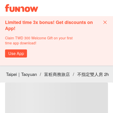
Limited time 3x bonus! Get discounts on
App!
Claim TWD 300 Welcome Gift on your first
time app download!
Use App
Taipei｜Taoyuan
/
富粧商務旅店
/
不指定雙人房 2h