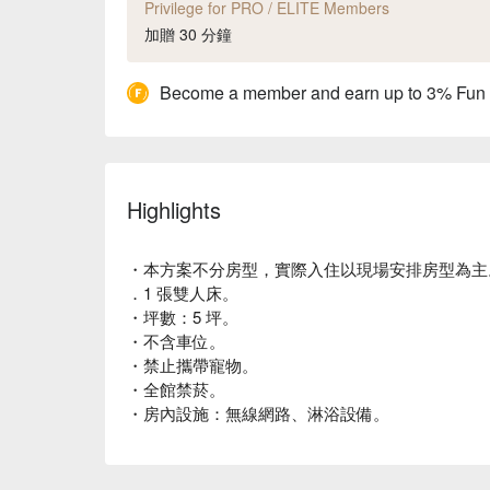
Privilege for PRO / ELITE Members
加贈 30 分鐘
Become a member and earn up to 3% Fun
Highlights
・本方案不分房型，實際入住以現場安排房型為主
．1 張雙人床。
・坪數：5 坪。
・不含車位。
・禁止攜帶寵物。
・全館禁菸。
・房內設施：無線網路、淋浴設備。