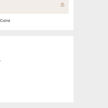
 Coins
。