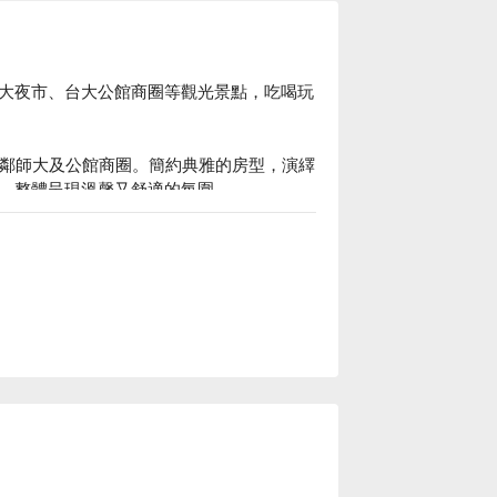
大夜市、台大公館商圈等觀光景點，吃喝玩
比鄰師大及公館商圈。簡約典雅的房型，演繹
，整體呈現溫馨又舒適的氛圍。

思樂行旅休息方案立刻查看⬇︎