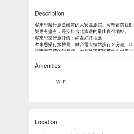
Description
客來思樂行旅是優質的大安區旅館。可輕鬆前往師
樂應有盡有，是安排台北旅遊的最佳夜宿地點。

客來思樂行旅評價：網友好評推薦

客來思樂行旅推薦：離台電大樓站步行 2 分鐘，
踏實而安穩的歸屬感，大片玻璃窗灑落的自然採光
客來思樂行旅優惠、客來思樂行旅住宿方案、客來
Amenities
Wi-Fi
Location