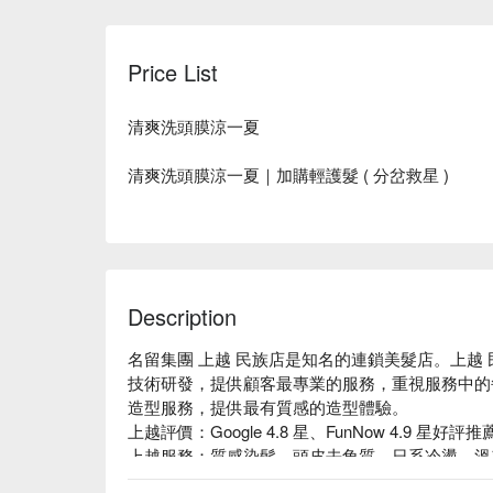
Price List
清爽洗頭膜涼一夏
清爽洗頭膜涼一夏｜加購輕護髮 ( 分岔救星 )
Description
名留集團 上越 民族店是知名的連鎖美髮店。上越 民
技術研發，提供顧客最專業的服務，重視服務中的
造型服務，提供最有質感的造型體驗。

上越評價：Google 4.8 星、FunNow 4.9 星好評推薦
上越服務：質感染髮、頭皮去角質、日系冷燙、溫
上越推薦：上越專於專業的造型項目，親切、專業