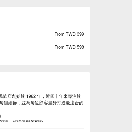
From TWD 399
From TWD 598
族店創始於 1982 年，近四十年來專注於
每個細節，並為每位顧客量身打造最適合的


塑燙、舒適洗髮等服務。

、細心，聆聽顧客的所有需求。
