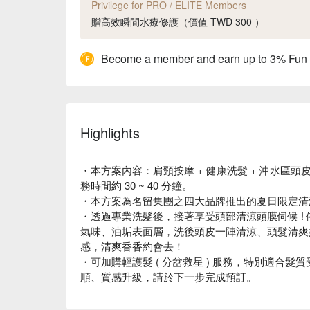
Privilege for PRO / ELITE Members
贈高效瞬間水療修護（價值 TWD 300 ）
Become a member and earn up to 3% Fun
Highlights
・本方案內容：肩頸按摩 + 健康洗髮 + 沖水區頭皮
務時間約 30 ~ 40 分鐘。
・本方案為名留集團之四大品牌推出的夏日限定清涼
・透過專業洗髮後，接著享受頭部清涼頭膜伺候 !
氣味、油垢表面層，洗後頭皮一陣清涼、頭髮清爽
感，清爽香香約會去！
・可加購輕護髮 ( 分岔救星 ) 服務，特別適合
順、質感升級，請於下一步完成預訂。