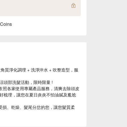
 Coins
角質淨化調理 + 洗淨沖水 + 吹整造型，服
頭部洗髮活動，限時限量 !
 依照各家使用專屬產品服務，清爽去除頭皮
好梳理，讓您在夏日炎炎不怕油膩及尷尬
髮質受損、乾燥、髮尾分岔的您，讓您髮質柔