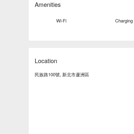
名留集團 上越 民族店預約、名留集團 上越 民族店
Amenities
Wi-Fi
Charging
Location
民族路100號, 新北市蘆洲區