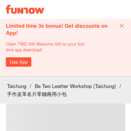
Limited time 3x bonus! Get discounts on
App!
Claim TWD 300 Welcome Gift on your first
time app download!
Use App
Taichung
/
Be Two Leather Workshop (Taichung)
/
手作皮革名片零錢兩用小包