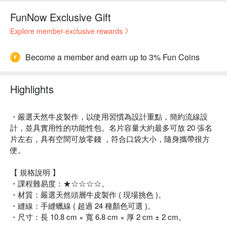
FunNow Exclusive Gift
Explore member-exclusive rewards
Become a member and earn up to 3% Fun Coins
Highlights
・嚴選天然牛皮製作，以使用習慣為設計重點，簡約流線設
計，並具實用性的功能性包。名片容量大約最多可放 20 張名
片左右，具有空間可放零錢 ，符合口袋大小，隨身攜帶很方
便。
【 規格說明 】
・課程難易度：★☆☆☆☆。
・材質：嚴選天然頭層牛皮製作 ( 現場挑色 )。
・縫線：手縫蠟線 ( 超過 24 種顏色可選 )。
・尺寸：長 10.8 cm × 寬 6.8 cm × 厚 2 cm ± 2 cm。