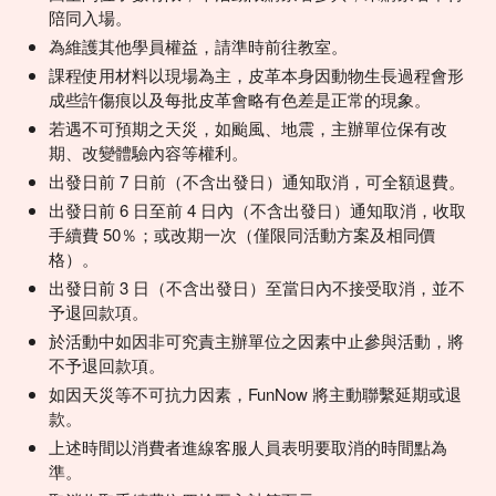
陪同入場。
為維護其他學員權益，請準時前往教室。
課程使用材料以現場為主，皮革本身因動物生長過程會形
成些許傷痕以及每批皮革會略有色差是正常的現象。
若遇不可預期之天災，如颱風、地震，主辦單位保有改
期、改變體驗內容等權利。
出發日前 7 日前（不含出發日）通知取消，可全額退費。
出發日前 6 日至前 4 日內（不含出發日）通知取消，收取
手續費 50％；或改期一次（僅限同活動方案及相同價
格）。
出發日前 3 日（不含出發日）至當日內不接受取消，並不
予退回款項。
於活動中如因非可究責主辦單位之因素中止參與活動，將
不予退回款項。
如因天災等不可抗力因素，FunNow 將主動聯繫延期或退
款。
上述時間以消費者進線客服人員表明要取消的時間點為
準。