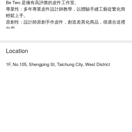
Be Two 是擁有高評價的皮件工作室。

專業性：多年專業皮件設計師教學，以體驗手縫工藝從繁化簡
輕鬆上手。

原創性：設計師原創手作皮件，創造差異化商品，很適合送禮
自用。

自由配：選牛皮顏色、選蠟線顏色，組合搭配超過 30 種以
上，打造屬於自已的文創商品。

個人化：免費體驗壓印字模，壓印至商品上呈現個人化標誌。

Location
耐用性：頭層牛皮耐用性佳，雙針蠟線縫合，細緻紮實工法，
是機縫無法做到的耐用度。

1F, No.105, Shengping St, Taichung City, West District
樂趣性：體驗手作皮件專業，感受創作的樂趣，降低荷包的失
血，共創同行的情感。

Be Two 體驗內容：手工皮件 DIY 體驗。

Be Two 評價：Google 4.8 星好評。

Be Two 推薦：交通便利，教室近審計新村。

Be Two 預約、Be Two 價格立刻查看⬇︎