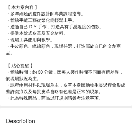
【 本方案內容 】
・多年經驗的皮件設計師專業課程指導。
・體驗手縫工藝從繁化簡輕鬆上手。
・透過自己 DIY 手作，打造具有手感溫度的包款。
・提供本款式皮革及五金材料。
・現場工具使用與教學。
・牛皮顏色、蠟線顏色，現場任選，打造屬於自已的文創商
品。
【 貼心提醒 】
・體驗時間：約 30 分鐘，因每人製作時間不同而有所差異，
依現場狀況為主。
・課程使用材料以現場為主，皮革本身因動物生長過程會形成
些許傷痕以及每批皮革會略有色差是正常的現象。
・此為特殊商品，商品退訂規則請參考注意事項。
Description