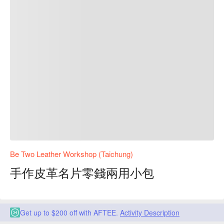
Be Two Leather Workshop (Taichung)
手作皮革名片零錢兩用小包
Get up to $200 off with AFTEE.
Activity Description