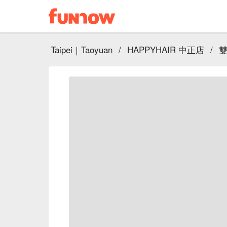
Taipei｜Taoyuan
/
HAPPYHAIR 中正店
/
雙