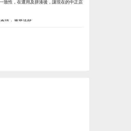
一致性，在運用及拼湊後，讓現在的中正店
奇蹟 + 專業洗髮。

更使用頂級國際品牌服務，讓你擁有絕佳體驗。
割的烤漆鐵件開始，包括暖灰調性的地板，
擇木質、植栽、鐵件等不同材質，點綴出具
令人愉悅的溫度。

價格立刻查看 ⬇︎