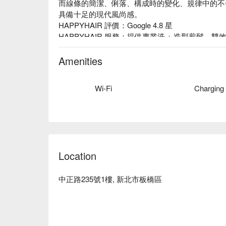
而線條的簡潔、俐落、構成時的變化、規律中的不
具備十足的現代風尚感。

HAPPYHAIR 評價：Google 4.8 星

HAPPYHAIR 服務：提供專業洗 + 造型剪髮、雙效
HAPPYHAIR 推薦：店內不僅有專業設計師，
以黑、灰、白的無彩色為主色調，從門面不規則切
Amenities
深色大理石材所打造的櫃檯，而在細部的規劃則選
備層次感的視覺，讓低調簡約不過於冰冷，綻放出
Wi-Fi
Charging
HAPPYHAIR 中正店預約、HAPPYHAIR 中正店
Location
中正路235號1樓, 新北市板橋區