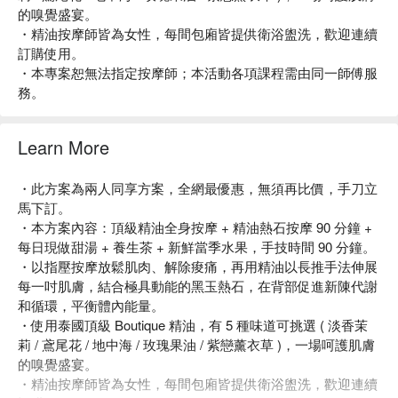
的嗅覺盛宴。
・精油按摩師皆為女性，每間包廂皆提供衛浴盥洗，歡迎連續
訂購使用。
・本專案恕無法指定按摩師；本活動各項課程需由同一師傅服
務。
Learn More
・此方案為兩人同享方案，全網最優惠，無須再比價，手刀立
馬下訂。
・本方案內容：頂級精油全身按摩 + 精油熱石按摩 90 分鐘 +
每日現做甜湯 + 養生茶 + 新鮮當季水果，手技時間 90 分鐘。
・以指壓按摩放鬆肌肉、解除痠痛，再用精油以長推手法伸展
每一吋肌膚，結合極具動能的黑玉熱石，在背部促進新陳代謝
和循環，平衡體內能量。
・使用泰國頂級 Boutique 精油，有 5 種味道可挑選 ( 淡香茉
莉 / 鳶尾花 / 地中海 / 玫瑰果油 / 紫戀薰衣草 )，一場呵護肌膚
的嗅覺盛宴。
・精油按摩師皆為女性，每間包廂皆提供衛浴盥洗，歡迎連續