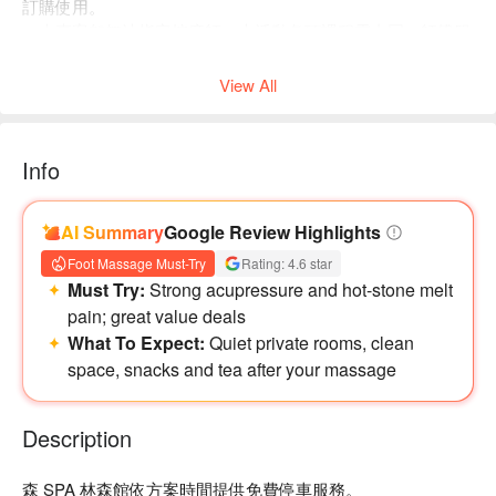
訂購使用。
・本專案恕無法指定按摩師；本活動各項課程需由同一師傅服
務。
View All
Info
AI Summary
Google Review Highlights
Foot Massage Must-Try
Rating: 4.6 star
Must Try:
Strong acupressure and hot-stone melt
pain; great value deals
What To Expect:
Quiet private rooms, clean
space, snacks and tea after your massage
Description
森 SPA 林森館依方案時間提供免費停車服務。
