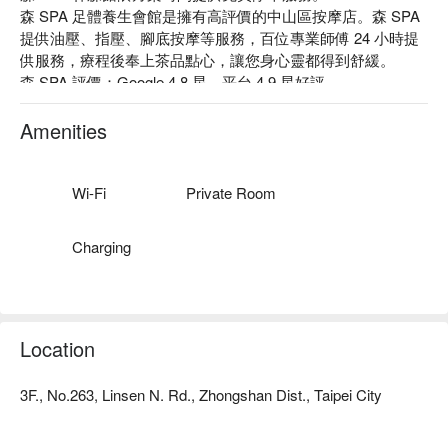
森 SPA 足體養生會館是擁有高評價的中山區按摩店。森 SPA 
提供油壓、指壓、腳底按摩等服務，百位專業師傅 24 小時提
供服務，療程後奉上茶品點心，讓您身心靈都得到舒緩。

森 SPA 評價：Google 4.8 星、平台 4.9 星好評

森 SPA 店內採用泰國的頂級精油品牌「 Boutique 」，五種清
雅香氣 — 茉莉、薄荷、地中海、玫瑰、薰衣草，讓連身心與
Amenities
精神都煥然一新。

森 SPA 每位按摩師傅都有多年經驗，獨特的「 槓桿手技 」讓
顧客擁有頂級的舒壓享受，連睡眠不足的大腦都可以鬆一下！

Wi-Fi
Private Room
森 SPA 足體養生會館預約、森 SPA 足體養生會館價格、森 
SPA 足體養生會館優惠立刻查看⬇︎
Charging
Location
3F., No.263, Linsen N. Rd., Zhongshan Dist., Taipei City