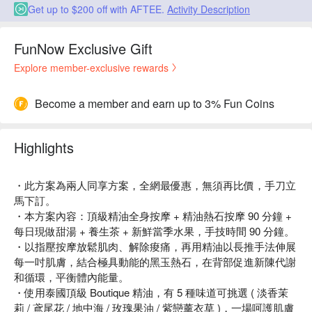
Get up to $200 off with AFTEE.
Activity Description
FunNow Exclusive Gift
Explore member-exclusive rewards
Become a member and earn up to 3% Fun Coins
Highlights
・此方案為兩人同享方案，全網最優惠，無須再比價，手刀立
馬下訂。
・本方案內容：頂級精油全身按摩 + 精油熱石按摩 90 分鐘 +
每日現做甜湯 + 養生茶 + 新鮮當季水果，手技時間 90 分鐘。
・以指壓按摩放鬆肌肉、解除痠痛，再用精油以長推手法伸展
每一吋肌膚，結合極具動能的黑玉熱石，在背部促進新陳代謝
和循環，平衡體內能量。
・使用泰國頂級 Boutique 精油，有 5 種味道可挑選 ( 淡香茉
莉 / 鳶尾花 / 地中海 / 玫瑰果油 / 紫戀薰衣草 )，一場呵護肌膚