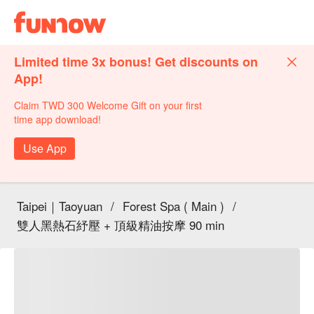
Limited time 3x bonus! Get discounts on
App!
Claim TWD 300 Welcome Gift on your first
time app download!
Use App
Taipei｜Taoyuan
/
Forest Spa ( Main )
/
雙人黑熱石紓壓 + 頂級精油按摩 90 min