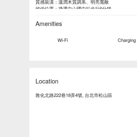
質感裝潢：溫潤木質調系、明亮寬敞

絕佳位置：捷運中山國中站步行6分鐘
Amenities
Wi-Fi
Charging
Location
敦化北路222巷18弄4號, 台北市松山區