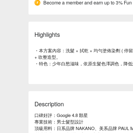
Become a member and earn up to 3% Fun
Highlights
・本方案內容：洗髮 + 拭乾 + 均勻塗佈染劑 ( 停留 2
+ 吹整造型。
・特色：少年白愁滋味，依原生髮色澤調色，降低
Description
口碑好評：Google 4.8 顆星

專業技術：男士髮型設計

頂級用料：日系品牌 NAKANO、美系品牌 PAUL MIT