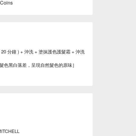
 Coins
0 分鐘 ) + 沖洗 + 塗抹護色護髮霜 + 沖洗
髮色黑白落差，呈現自然髮色的原味］
CHELL
