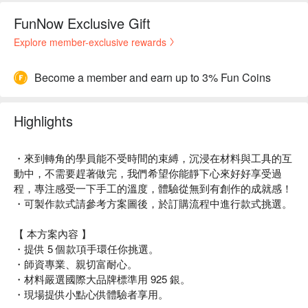
FunNow Exclusive Gift
Explore member-exclusive rewards
Become a member and earn up to 3% Fun Coins
Highlights
・來到轉角的學員能不受時間的束縛，沉浸在材料與工具的互
動中，不需要趕著做完，我們希望你能靜下心來好好享受過
程，專注感受一下手工的溫度，體驗從無到有創作的成就感！
・可製作款式請參考方案圖後，於訂購流程中進行款式挑選。
【 本方案內容 】
・提供 5 個款項手環任你挑選。
・師資專業、親切富耐心。
・材料嚴選國際大品牌標準用 925 銀。
・現場提供小點心供體驗者享用。