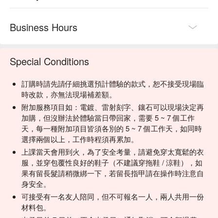
Business Hours
Special Conditions
訂購時請先請仔細挑選預計體驗的款式，恕不接受現場臨
時改款，亦無法現場補差額。
附加服務項目如：電鍍、雷射刻字、鑲石可以現場決定再
加購，但沒辦法於體驗當日帶回家，需要 5 ~ 7 個工作
天，每一種附加項目皆須各別的 5 ~ 7 個工作天，如同時
選擇兩個以上，工作時程須再累加。
上課當天會用到火，為了安全考量，請避免穿太寬鬆的衣
服，並穿包覆性良好的鞋子（不建議穿拖鞋 / 涼鞋），如
果有留長髮請稍微綁一下，若留長指甲請在操作時注意自
身安全。
可接受有一名友人陪同，但不可報名一人，兩人共用一份
材料包。