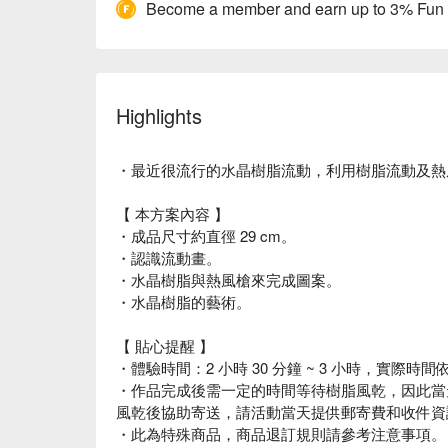
Become a member and earn up to 3% Fun
Highlights
・最近很流行的水晶樹脂流動，利用樹脂流動及熱
【 本方案內容 】
・成品尺寸約直徑 29 cm。
・認識流動畫。
・水晶樹脂與熱風槍來完成圖案。
・水晶樹脂的藝術。
【 貼心提醒 】
・體驗時間：2 小時 30 分鐘 ~ 3 小時，實際時
・作品完成後需一定的時間等待樹脂風乾，因此當
風乾後協助寄送，請活動當天提供郵寄費和收件資
・此為特殊商品，商品退訂規則請參考注意事項。