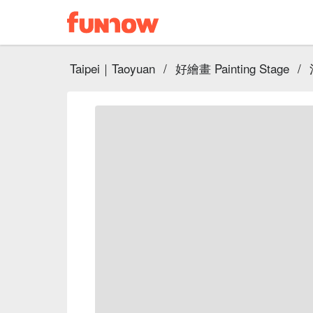
Taipei｜Taoyuan
/
好繪畫 Painting Stage
/