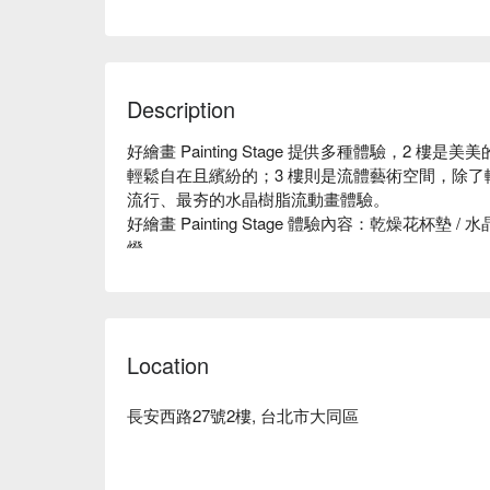
Description
好繪畫 Painting Stage 提供多種體驗，2
輕鬆自在且繽紛的；3 樓則是流體藝術空間，除
流行、最夯的水晶樹脂流動畫體驗。

好繪畫 Painting Stage 體驗內容：乾燥花杯墊 
燈 

好繪畫 Painting Stage 評價：Facebook 網友 4.8 
好繪畫 Painting Stage 推薦：交通便利，捷運中山站
Happy！不需任何繪畫天份，跟著我們一起Fun輕鬆
Location
長安西路27號2樓, 台北市大同區