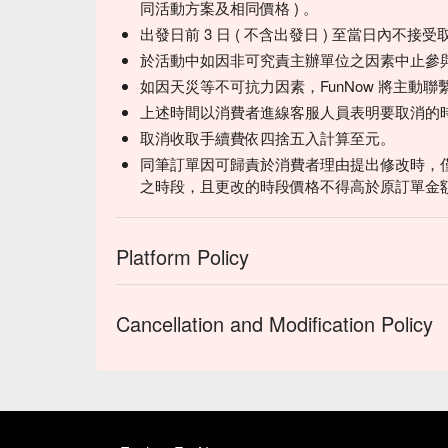
同活動方案及相同價格 ) 。
出發日前 3 日 ( 不含出發日 ) 至當日內不
於活動中如因非可究責主辦單位之因素中止參
如因天災等不可抗力因素，FunNow 將主動
上述時間以消費者進線客服人員表明要取消的
取消收取手續費依四捨五入計算至元。
同筆訂單因可歸責於消費者理由提出修改時，
之時段，且更改的時段價格不得高於原訂單金
Platform Policy
Cancellation and Modification Policy