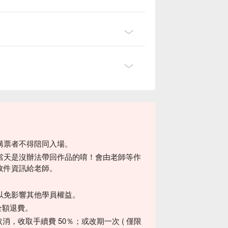
購票者不得陪同入場。
當天是沒辦法帶回作品的唷！會由老師等作
收件資訊給老師。
以免影響其他學員權益。
可全額退費。
通知取消，收取手續費 50％；或改期一次 ( 僅限