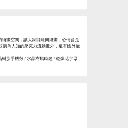
 樓是美美的繪畫空間，讓大家能隨興繪畫，心情會是
了較廣為人知的壓克力流動畫外，還有國外最
/ 水晶樹脂手機殼 / 水晶樹脂時鐘 / 乾燥花字母
星好評

步行 4 分鐘即可抵達。Art Makes You 
玩吧。

好繪畫 Painting Stage 預約、好繪畫 Painting Stage 價格立刻查看⬇︎		