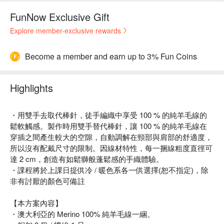
FunNow Exclusive Gift
Explore member-exclusive rewards
Become a member and earn up to 3% Fun Coins
Highlights
・用雙手去取代棒針，徒手編織中享受 100 % 的純羊毛線的
鬆軟觸感。製作時用雙手替代棒針，讓 100 % 的純羊毛線在
穿插之間產生較大的空隙，自動調解在頸部與肩部的舒適度，
所以沒有配戴尺寸的限制。因線材特性，每一捆線粗度直徑可
達 2 cm，創造有如鬆獅般蓬鬆感的手織體驗。
・課程將於上課日提供冷 / 暖色系各一供選擇(恕不指定)，除
非有討厭的顏色可備註
【本方案內容】
・澳大利亞的 Merino 100% 純羊毛線一綑。