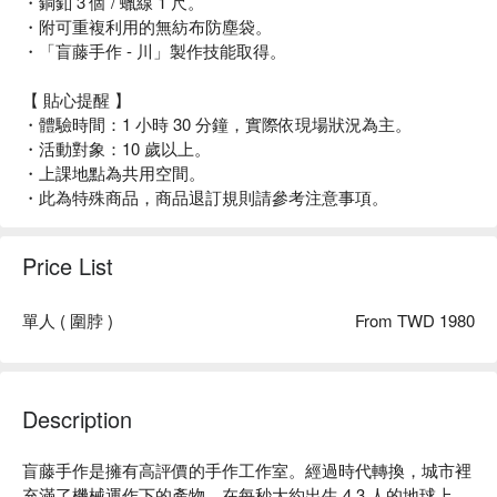
・銅釦 3 個 / 蠟線 1 尺。
・附可重複利用的無紡布防塵袋。
・「盲藤手作 - 川」製作技能取得。
【 貼心提醒 】
・體驗時間：1 小時 30 分鐘，實際依現場狀況為主。
・活動對象：10 歲以上。
・上課地點為共用空間。
・此為特殊商品，商品退訂規則請參考注意事項。
Price List
單人 ( 圍脖 )
From TWD 1980
Description
盲藤手作是擁有高評價的手作工作室。經過時代轉換，城市裡
充滿了機械運作下的產物，在每秒大約出生 4.3 人的地球上，