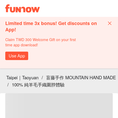
Limited time 3x bonus! Get discounts on
App!
Claim TWD 300 Welcome Gift on your first
time app download!
Use App
Taipei｜Taoyuan
/
盲藤手作 MOUNTAIN HAND MADE
/
100% 純羊毛手織圍脖體驗