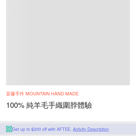
盲藤手作 MOUNTAIN HAND MADE
100% 純羊毛手織圍脖體驗
Get up to $200 off with AFTEE.
Activity Description