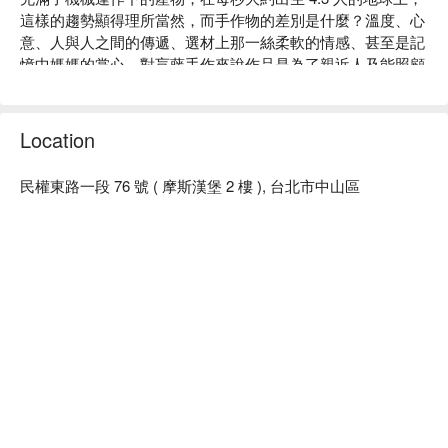
這樣的趨勢顯得理所當然，而手作物的差別是什麼？溫度、心
意、人與人之間的傳遞、選材上那一絲柔軟的情感、甚至是記
憶中媽媽的掌心，對盲藤手作來說作品是為了親近人及能照顧
他人而存在， 讓好事好物在一起，能在對時間溫暖需要的
人，並帶來一個人率性自在、兩個人情比金堅、一家人溫馨可
愛，這是我想像中的配戴畫面。

Location
盲藤手作體驗內容：手織圍脖、毛帽

盲藤手作評價：網友好評推薦

民權東路一段 76 號 ( 摩斯漢堡 2 樓 ), 台北市中山區
盲藤手作推薦：交通便利，捷運中山國小站步行 2 分鐘即可抵
達。

盲藤手作預約、盲藤手作價格立刻查看⬇︎